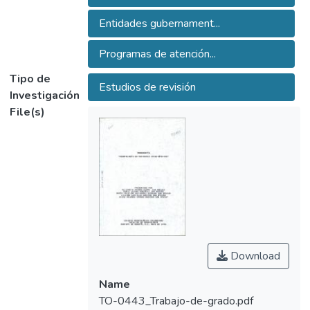
proporcionar información sobre el manejo de
este tipo de población, es crear conciencia
Entidades gubernament...
para que incluyan dentro de los programas
Programas de atención...
académicos una asignatura que proporcione
los elementos para enfrentar este tipo de
Tipo de
Estudios de revisión
pacientes.
Investigación
Así mismo, queremos dejar una inquietud a
File(s)
las entidades gubernamentales en el área
de la salud, para creen programas de
atención a este tipo de poblaciones.
Download
Name
TO-0443_Trabajo-de-grado.pdf