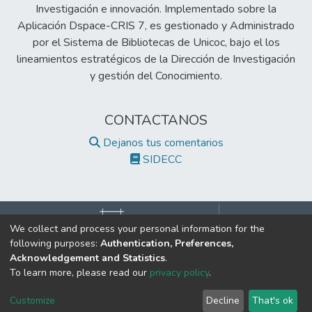
Investigación e innovación. Implementado sobre la
Aplicación Dspace-CRIS 7, es gestionado y Administrado
por el Sistema de Bibliotecas de Unicoc, bajo el los
lineamientos estratégicos de la Dirección de Investigación
y gestión del Conocimiento.
CONTACTANOS
Dejanos tus comentarios
SIDECC
We collect and process your personal information for the
following purposes:
Authentication, Preferences,
©2017 Todos los derechos reservados.
Acknowledgement and Statistics
.
Institución de Educación Superior Sujeta a Inspección y Vigilancia
To learn more, please read our
privacy policy
.
por el Ministerio de Educación Nacional.
Cookie
Privacy
End User
Send
Customize
Decline
That's ok
settings
policy
Agreement
Feedback