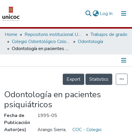
(current)
Log In
Communities & Collections
Home
Repositorio institucional Unicoc, RI-unicoc
Trabajos de grado
Colegio Odontológico Colombiano
Odontología
Research Outputs
Odontología en pacientes psiquiátricos
Fundings & Projects
People
Información de la Publicación
Export
Statistics
Statistics
Odontología en pacientes
psiquiátricos
Fecha de
1995-05
Publicación
Autor(es)
Arango Sierra,
COC - Colegio