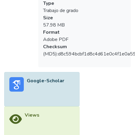
Type
Trabajo de grado
Size
57.98 MB
Format
Adobe PDF
Checksum
(MD5):d8c594bcbf1d8c4d61e0c4f1e0a5
Google-Scholar
Views