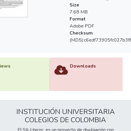
Size
7.68 MB
Format
Adobe PDF
Checksum
(MD5):c6edf73905fc027b3
iews
Downloads
INSTITUCIÓN UNIVERSITARIA
COLEGIOS DE COLOMBIA
El SII-Unicoc, es un proyecto de divulgación con