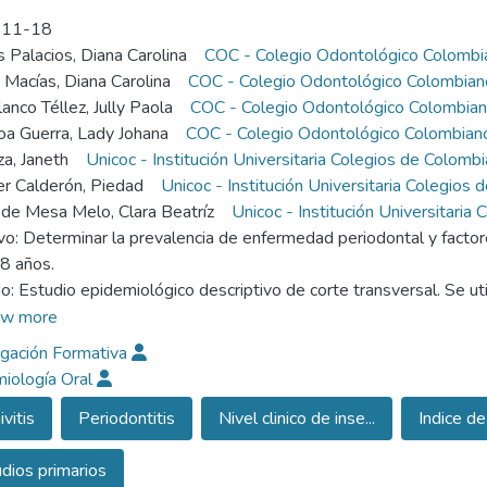
-11-18
 Palacios, Diana Carolina
COC - Colegio Odontológico Colombi
Macías, Diana Carolina
COC - Colegio Odontológico Colombian
anco Téllez, Jully Paola
COC - Colegio Odontológico Colombia
oa Guerra, Lady Johana
COC - Colegio Odontológico Colombian
a, Janeth
Unicoc - Institución Universitaria Colegios de Colombi
r Calderón, Piedad
Unicoc - Institución Universitaria Colegios 
de Mesa Melo, Clara Beatríz
Unicoc - Institución Universitaria
vo: Determinar la prevalencia de enfermedad periodontal y factor
8 años.
: Estudio epidemiológico descriptivo de corte transversal. Se uti
centes con una mediana de edad de 14 años, seleccionados por a
w more
titución Educativa Departamental Rural Rio Frio de Zipaquirá (Cun
igación Formativa
cción de datos para ser diligenciado en el momento de la evaluaci
iología Oral
ueba de Kappa para que todos los integrantes realizaran el exam
ivitis
Periodontitis
Nivel clinico de inse...
Indice de
ados: Se evaluaron un total de 23196 superficies para índices de p
ondaje periodontal (SP), margen gingival (MG) y nivel clínico de i
dios primarios
ontal en la población de estudio fue de 1.4%. En relación con los