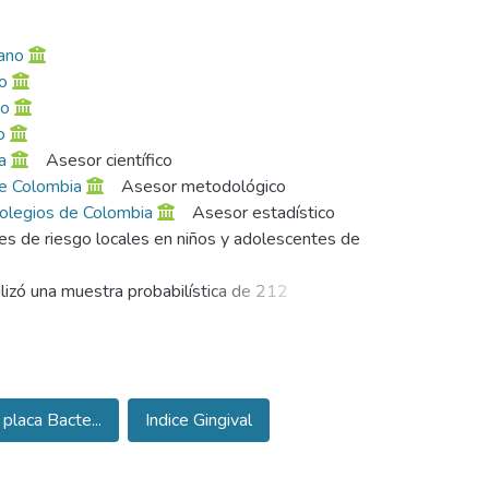
ano
o
no
o
a
Asesor científico
de Colombia
Asesor metodológico
 Colegios de Colombia
Asesor estadístico
es de riesgo locales en niños y adolescentes de
lizó una muestra probabilística de 212
leatorización entre un total de 350 alumnos de
dinamarca). Se diseño un instrumento de
ón clínica. Los examinadores se calibraron con
en periodontal.
 placa Bacte...
Indice Gingival
laca (IP) y gingival (IG), y 34793 superficies
nserción (NCI). La prevalencia de enfermedad
 factores de riesgo, se presentaron alteraciones