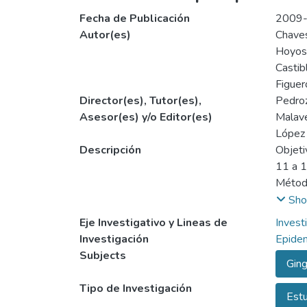
Fecha de Publicación
2009
Autor(es)
Chaves
Hoyos 
Castibl
Figuer
Director(es), Tutor(es),
Pedroz
Asesor(es) y/o Editor(es)
Malave
López 
Descripción
Objeti
11 a 1
Método
adoles
Sho
la Ins
Eje Investigativo y Lineas de
Invest
recole
Investigación
Epidem
una pr
Subjects
Ging
Result
para s
Tipo de Investigación
Estu
period