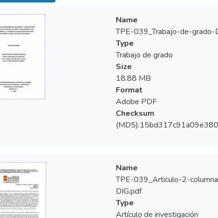
ontales asociadas a inflamación gingival en un 37.9% en edades
8 años. La mediana porcentual de superficies que presentan algú
Name
ación gingival, para IP fue de 76.9%, y para IG fue 53.9%, en toda
TPE-039_Trabajo-de-grado-D
sión: La prevalencia de enfermedad periodontal en la Institución 
Type
irá está asociada a cambios hormonales, edad, estratos socioecon
Trabajo de grado
Size
18.88 MB
Format
Adobe PDF
Checksum
(MD5):15bd317c91a09e38
Name
TPE-039_Articulo-2-columna
DIG.pdf
Type
Artículo de investigación