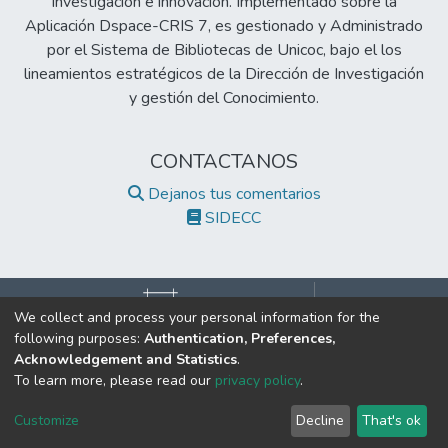
Investigación e innovación. Implementado sobre la
Aplicación Dspace-CRIS 7, es gestionado y Administrado
por el Sistema de Bibliotecas de Unicoc, bajo el los
lineamientos estratégicos de la Dirección de Investigación
y gestión del Conocimiento.
CONTACTANOS
Dejanos tus comentarios
SIDECC
We collect and process your personal information for the
following purposes:
Authentication, Preferences,
©2017 Todos los derechos reservados.
Acknowledgement and Statistics
.
Institución de Educación Superior Sujeta a Inspección y Vigilancia
To learn more, please read our
privacy policy
.
por el Ministerio de Educación Nacional.
Cookie
Privacy
End User
Send
Customize
Decline
That's ok
settings
policy
Agreement
Feedback