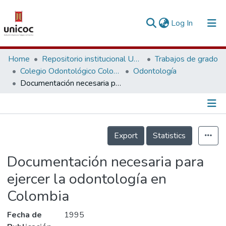
(current)
Log In
Communities & Collections
Home
Repositorio institucional Unicoc, RI-unicoc
Trabajos de grado
Colegio Odontológico Colombiano
Odontología
Research Outputs
Documentación necesaria para ejercer la odontología en Colombia
Fundings & Projects
People
Información de la Publicación
Export
Statistics
Statistics
Documentación necesaria para
ejercer la odontología en
Colombia
Fecha de
1995