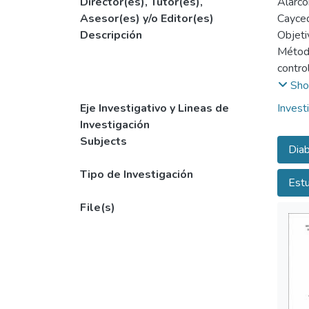
Director(es), Tutor(es),
Alarcó
Asesor(es) y/o Editor(es)
Cayced
Descripción
Objeti
Método
contro
casos 
Sho
sistem
Eje Investigativo y Lineas de
Invest
Result
Investigación
contro
Subjects
Diab
period
sondaj
Tipo de Investigación
Estu
Conclu
inserc
File(s)
increm