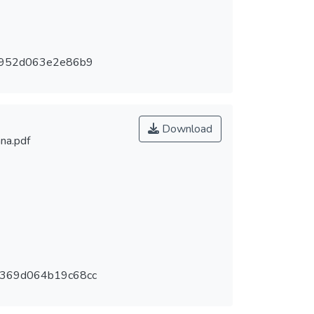
c952d063e2e86b9
Download
na.pdf
6369d064b19c68cc