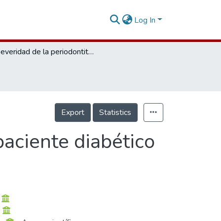
Log In
Severidad de la periodontitis crónica en el paciente diabético tipo 2 controlado. Revisión sistemática
Export
Statistics
paciente diabético
o