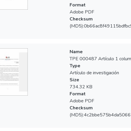
Format
Adobe PDF
Checksum
(MD5):0b66ac8f49115bdfb
Name
TPE 000487 Artículo 1 colum
Type
Artículo de investigación
Size
734.32 KB
Format
Adobe PDF
Checksum
(MD5):4c2bbe575b4da506