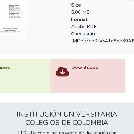
Size
5.06 MB
Format
Adobe PDF
Checksum
(MD5):7bd0aa541d8ecb80
iews
Downloads
INSTITUCIÓN UNIVERSITARIA
COLEGIOS DE COLOMBIA
El SII-Unicoc, es un proyecto de divulgación con