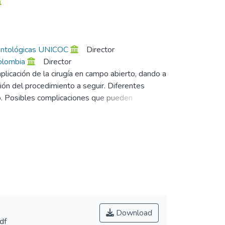
dontológicas UNICOC
Director
Colombia
Director
aplicación de la cirugía en campo abierto, dando a
ción del procedimiento a seguir. Diferentes
ipo. Posibles complicaciones que pueden
atorio. Realizar una complete anamnesis antes
Download
df