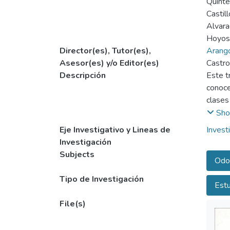
Quinte
Castil
Alvara
Hoyos 
Director(es), Tutor(es),
Arango
Asesor(es) y/o Editor(es)
Castro
Descripción
Este t
conoce
clases
presen
Sho
de pro
Eje Investigativo y Lineas de
Invest
Investigación
Subjects
Odo
Tipo de Investigación
Estu
File(s)