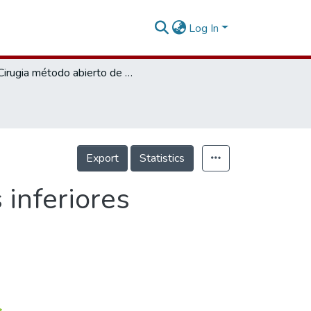
Log In
Cirugia método abierto de terceros molares inferiores incluidos
Export
Statistics
 inferiores