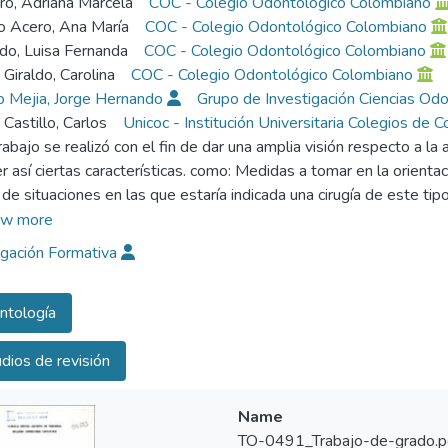
ro, Adriana Marcela
COC - Colegio Odontológico Colombiano
lo Acero, Ana María
COC - Colegio Odontológico Colombiano
do, Luisa Fernanda
COC - Colegio Odontológico Colombiano
Giraldo, Carolina
COC - Colegio Odontológico Colombiano
 Mejia, Jorge Hernando
Grupo de Investigación Ciencias O
 Castillo, Carlos
Unicoc - Institución Universitaria Colegios de 
rabajo se realizó con el fin de dar una amplia visión respecto a la 
r así ciertas características. como: Medidas a tomar en la orienta
 de situaciones en las que estaría indicada una cirugía de este t
tarse. tanto en el transcurso de la cirugía. como en el post-oper
w more
cedimiento quirúrgico.
igación Formativa
ntología
dios de revisión
Name
TO-0491_Trabajo-de-grado.p