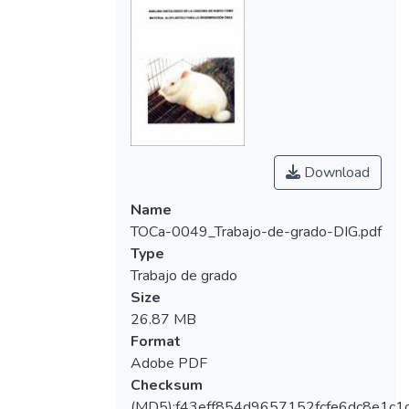
Download
Name
TOCa-0049_Trabajo-de-grado-DIG.pdf
Type
Trabajo de grado
Size
26.87 MB
Format
Adobe PDF
Checksum
(MD5):f43eff854d9657152fcfe6dc8e1c1