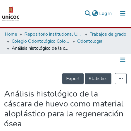
(current)
Log In
Communities & Collections
Home
Repositorio institucional Unicoc, RI-unicoc
Trabajos de grado
Colegio Odontológico Colombiano
Odontología
Research Outputs
Análisis histológico de la cáscara de huevo como material aloplástico para la regeneración ósea
Fundings & Projects
People
Información de la Publicación
Export
Statistics
Statistics
Análisis histológico de la
cáscara de huevo como material
aloplástico para la regeneración
ósea