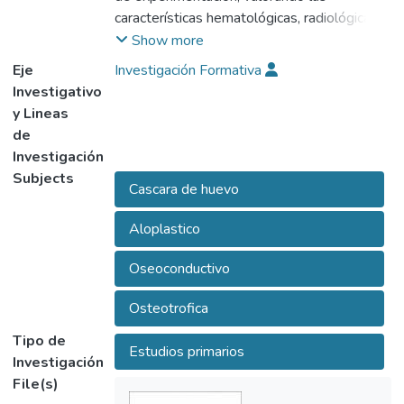
características hematológicas, radiológicas y
específicamente histológicas tras la
Show more
aplicación de la Cáscara de Huevo (CDH),
Eje
Investigación Formativa
debidamente procesada como material para
Investigativo
la regeneración ósea. El objetivo de este
y Lineas
estudio es confirmar las cualidades básicas
de
de CDH como material aloplástico para el
Investigación
relleno de defectos óseos.
Subjects
Cascara de huevo
Aloplastico
Oseoconductivo
Osteotrofica
Tipo de
Estudios primarios
Investigación
File(s)