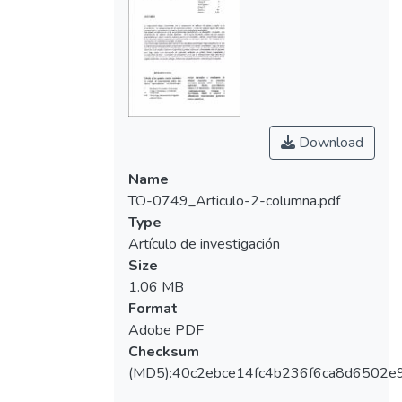
Download
Name
TO-0749_Articulo-2-columna.pdf
Type
Artículo de investigación
Size
1.06 MB
Format
Adobe PDF
Checksum
(MD5):40c2ebce14fc4b236f6ca8d6502e