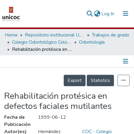
(current)
Log In
Communities & Collections
Home
Repositorio institucional Unicoc, RI-unicoc
Trabajos de grado
Colegio Odontológico Colombiano
Odontología
Research Outputs
Rehabilitación protésica en defectos faciales mutilantes
Fundings & Projects
People
Información de la Publicación
Export
Statistics
Statistics
Rehabilitación protésica en
defectos faciales mutilantes
Fecha de
1999-06-12
Publicación
Autor(es)
Hernández
COC - Colegio