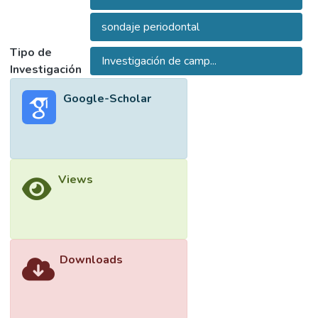
El objetivo principal de este estudio fue
sondaje periodontal
evaluar el grosor gingival mediante archivos
Tipo de
digitales de sujetos con recesiones
Investigación de camp...
Investigación
gingivales sometidos a injertos de tejido
conectivo en la clínica odontológica UNICOC
Google-Scholar
Cali en el periodo 2025-II y 2026-I.
Materiales y métodos: se seleccionaron 5
pacientes con un total de 11 dientes con
recesiones gingivales Cairo tipo RT1 y RT2.
Views
Los cuales fueron sometidos a cirugías de
injerto de tejido conectivo mediante
técnicas: túnel, túnel vista, colgajo
desplazado apical. se realizó el escaneo
inicial previo a la cirugía y un segundo
Downloads
escaneo 3 meses posterior a la cirugía. Con
estos se evalúo la ganancia del grosor
gingival obtenida midiéndola en 3 puntos,