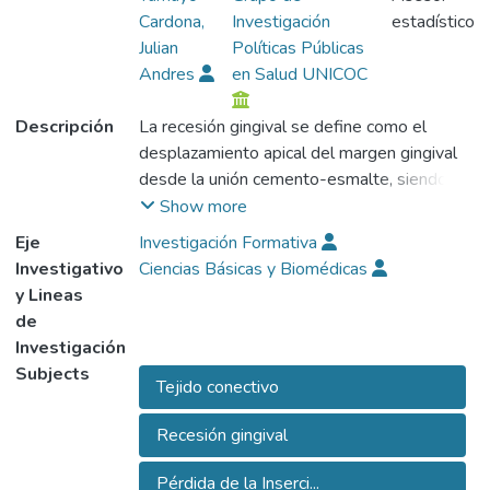
Cardona,
Investigación
estadístico
Julian
Políticas Públicas
Andres
en Salud UNICOC
Descripción
La recesión gingival se define como el
desplazamiento apical del margen gingival
desde la unión cemento-esmalte, siendo
una de las alteraciones más frecuentes en
Show more
los tejidos periodontales, caracterizado
Eje
Investigación Formativa
clínicamente como una exposición de la raíz
Investigativo
Ciencias Básicas y Biomédicas
del diente. Lo cual representa no solo un
y Lineas
reto estético, sino también funcional, ya que
de
puede favorecer la hipersensibilidad
Investigación
dentaria, dificultar el control de placa
Subjects
Tejido conectivo
bacteriana y predisponer una mayor
progresión de la enfermedad periodontal.
Recesión gingival
Estas recesiones se clasifican según Cairo
2011 en recesiones: RT1, RT2 y RT3.
Pérdida de la Inserci...