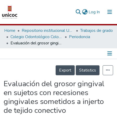
(current)
Log In
Communities & Collections
Home
Repositorio institucional Unicoc, RI-unicoc
Trabajos de grado
Colegio Odontológico Colombiano
Periodoncia
Research Outputs
Evaluación del grosor gingival en sujetos con recesiones gingivales sometidos a injerto de tejido conectivo
Fundings & Projects
People
Información de la Publicación
Export
Statistics
Statistics
Evaluación del grosor gingival
en sujetos con recesiones
gingivales sometidos a injerto
de tejido conectivo