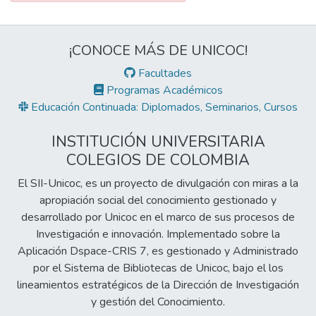
V1 para la zona coronal de la recesión, V2 la
parte media de la recesión y V3 la parte
apical de la recesión, medidas tomadas en
¡CONOCE MÁS DE UNICOC!
el software 3D Slicer versión 5.10.1; el
Facultades
análisis estadístico se realizó mediante
Programas Académicos
programa IBM SPSS v26. Esta
Educación Continuada: Diplomados, Seminarios, Cursos
investigación se clasifico sin riesgo, dado
que la intervención quirúrgica de los sujetos
INSTITUCIÓN UNIVERSITARIA
seleccionados forma parte del tratamiento
COLEGIOS DE COLOMBIA
integral realizado y el escaneo intraoral se
considera un examen de evaluación rutinario.
El SII-Unicoc, es un proyecto de divulgación con miras a la
apropiación social del conocimiento gestionado y
Resultados: el estudio estuvo compuesto
desarrollado por Unicoc en el marco de sus procesos de
por el 60% de mujeres y 40% hombres. La
Investigación e innovación. Implementado sobre la
recesión más frecuente fue RT2 con un
Aplicación Dspace-CRIS 7, es gestionado y Administrado
(72.7%), seguida de RT1 (27.3%) y la
por el Sistema de Bibliotecas de Unicoc, bajo el los
técnica quirúrgica más usada fue túnel vista
lineamientos estratégicos de la Dirección de Investigación
(72.7%). El análisis del grosor gingival
y gestión del Conocimiento.
mostró un incremento progresivo desde la