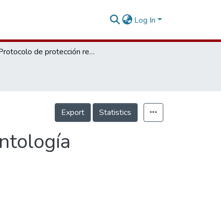
Log In
Protocolo de protección respiratoria en odontología
Export
Statistics
ntología