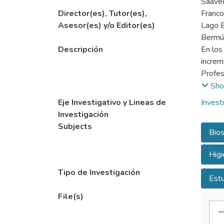
Saaved
Director(es), Tutor(es),
Franco
Asesor(es) y/o Editor(es)
Lago 
Bermúd
Descripción
En los
increm
Profes
Sho
La sal
Eje Investigativo y Lineas de
Invest
higien
Investigación
siendo
Subjects
Bios
causas
y el t
Higi
las de
gran n
Tipo de Investigación
Estu
enferm
o al a
File(s)
ingenie
2). Me