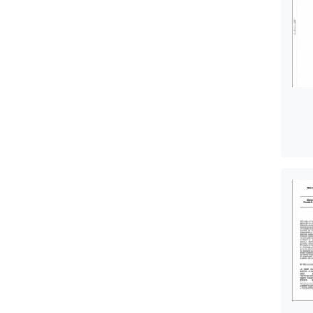
persona
salud 
trabaj
factor
por aq