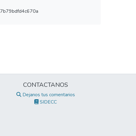
a7b79bdfd4c670a
CONTACTANOS
Dejanos tus comentarios
SIDECC