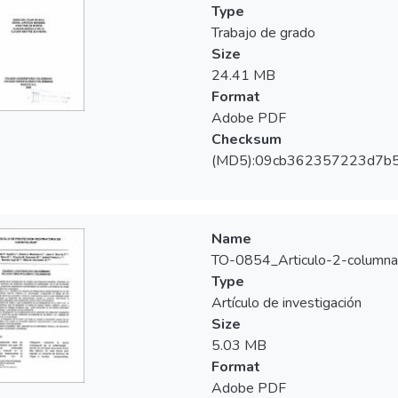
l y organización del trabajo. Como punto para resaltar es la ingenie
Type
ocupacional; en este sentido la medicina es la disciplina que se e
Trabajo de grado
os de los mecanismos preventivos propuestos por la salud ocupaci
Size
es de riesgo a los cuales se encuentran expuestos los odontólogo
24.41 MB
uellos elementos que se pueden mezclar en el aire que se respira
Format
Adobe PDF
Checksum
(MD5):09cb362357223d7b5
Name
TO-0854_Articulo-2-columna
Type
Artículo de investigación
Size
5.03 MB
Format
Adobe PDF