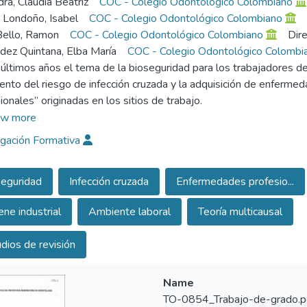
ra, Claudia Beatriz
COC - Colegio Odontológico Colombiano
 Londoño, Isabel
COC - Colegio Odontológico Colombiano
Bello, Ramon
COC - Colegio Odontológico Colombiano
Dire
ez Quintana, Elba María
COC - Colegio Odontológico Colombi
 últimos años el tema de la bioseguridad para los trabajadores de
ento del riesgo de infección cruzada y la adquisición de enfer
ionales” originadas en los sitios de trabajo.
w more
ud ocupacional hace su aparición a mediados del siglo XX como una
igación Formativa
e industrial, relacionando el ambiente laboral con el trabajador me
 su principal exponente BRIAN MAC MAHON. En esta teoría sólo 
eguridad
Infección cruzada
Enfermedades profesio...
 componentes logran completar una causa suficiente se produce 
rabajo fue reconocida desde tiempos tan remotos, mientras se con
ene industrial
Ambiente laboral
Teoría multicausal
scripciones que hace BERNARDINO RAMAZZINI considerado como e
úmero de enfermedades de origen laboral (IDR0V0.1)Los métodos q
dios de revisión
edades asociadas con el trabajo se pueden considerar en dos tip
mbiente laboral como la sustitución de las sustancias tóxicas por o
ría (en la fuente y en el medio), rediseño del trabajo, cambios en 
Name
didas aplicadas a cada trabajador de manera independiente como
TO-0854_Trabajo-de-grado.p