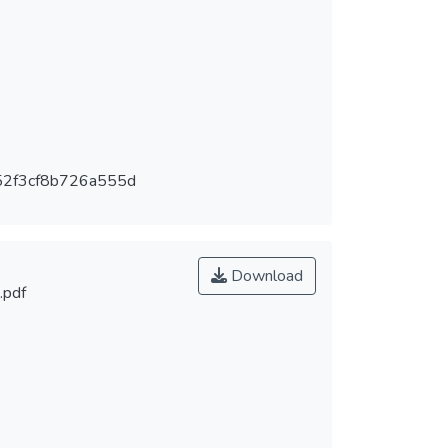
ría y no la medicina, la disciplina básica de la
ncarga principalmente de medir los desaciertos y
onal. (1) Por Io tanto son múltiples los
s en el ejercicio de su profesión, especialmente
.
2f3cf8b726a555d
Download
.pdf