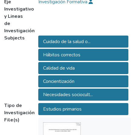
Eje
Investigación Formativa
bucal, implementando estrategias para
Investigativo
lograr hábitos correctos y convicciones
y Lineas
adecuadas dentro de un proceso, logrando
de
un estilo y mejoramiento de la calidad de
Investigación
vida concientizando no solo al niño, sino a su
Subjects
Cuidado de la salud o...
entorno, de acuerdo con las necesidades
socioculturales presentadas por la
Hábitos correctos
comunidad.
Calidad de vida
Concientización
Necesidades sociocult...
Tipo de
Estudios primarios
Investigación
File(s)