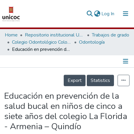
(current)
Log In
Communities & Collections
Home
Repositorio institucional Unicoc, RI-unicoc
Trabajos de grado
Colegio Odontológico Colombiano
Odontología
Research Outputs
Educación en prevención de la salud bucal en niños de cinco a siete años del colegio La Florida - Armenia – Quindío
Fundings & Projects
People
Información de la Publicación
Export
Statistics
Statistics
Educación en prevención de la
salud bucal en niños de cinco a
siete años del colegio La Florida
- Armenia – Quindío