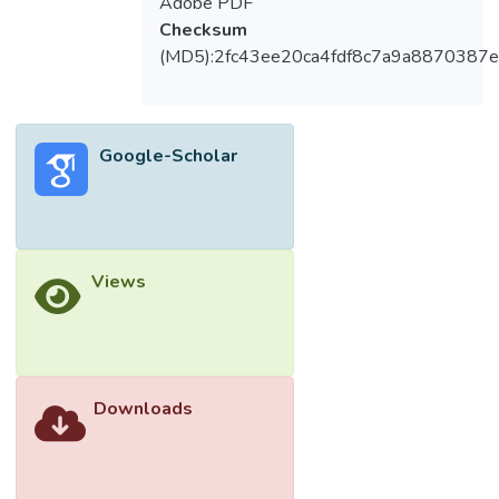
Adobe PDF
Checksum
(MD5):2fc43ee20ca4fdf8c7a9a8870387e
Google-Scholar
Views
Downloads