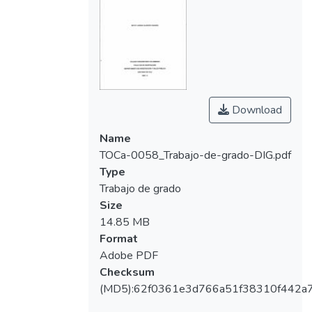
Download
Name
TOCa-0058_Trabajo-de-grado-DIG.pdf
Type
Trabajo de grado
Size
14.85 MB
Format
Adobe PDF
Checksum
(MD5):62f0361e3d766a51f38310f442a