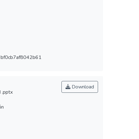
bf0cb7af8042b61
Download
.pptx
ón