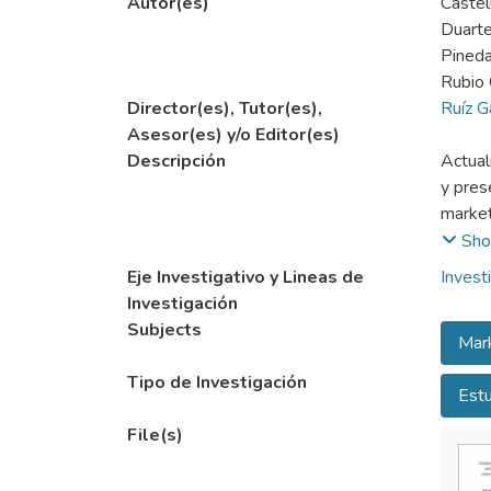
Autor(es)
Castel
Duarte
Pineda
Rubio 
Director(es), Tutor(es),
Ruíz G
Asesor(es) y/o Editor(es)
Descripción
Actual
y pres
market
invest
Sho
formul
Eje Investigativo y Lineas de
Invest
tomó u
Investigación
se les
Subjects
Mar
market
servic
Tipo de Investigación
Estu
conven
File(s)