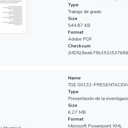
Type
Trabajo de grado
Size
544.87 KB
Format
Adobe PDF
Checksum
(MD5):8eeb79b192c537686
Name
TGE 00132-PRESENTACION 
Type
Presentación de la investigaci
Size
6.27 MB
Format
Microsoft Powerpoint XML
o Thumbnail