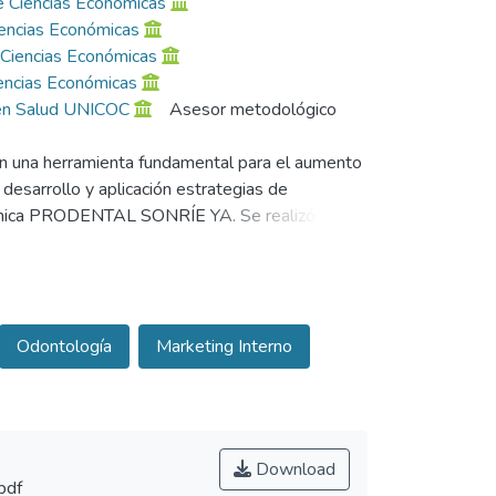
e Ciencias Económicas
iencias Económicas
 Ciencias Económicas
encias Económicas
s en Salud UNICOC
Asesor metodológico
en una herramienta fundamental para el aumento
desarrollo y aplicación estrategias de
 clínica PRODENTAL SONRÍE YA. Se realizó una
 existentes y sus factores, posteriormente se
ting interno y marketing mix. Finalmente se
 que cumplieran con los criterios de inclusión y
que mediante la aplicación de estrategias de
Odontología
Marketing Interno
o la calidad y los precios de la prestación del
e concluyó que las estrategias aplicadas son
diciones de la clínica.
Download
pdf