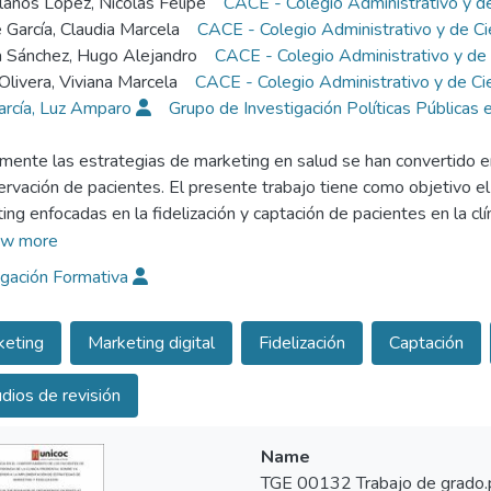
lanos López, Nicolas Felipe
CACE - Colegio Administrativo y d
 García, Claudia Marcela
CACE - Colegio Administrativo y de C
 Sánchez, Hugo Alejandro
CACE - Colegio Administrativo y de
Olivera, Viviana Marcela
CACE - Colegio Administrativo y de Ci
arcía, Luz Amparo
Grupo de Investigación Políticas Pública
mente las estrategias de marketing en salud se han convertido 
ervación de pacientes. El presente trabajo tiene como objetivo el 
ing enfocadas en la fidelización y captación de pacientes en la
igación descriptiva sobre las diferentes estrategias de marketing
w more
an y aplican tres estrategias basadas en marketing digital, marke
igación Formativa
na muestra por conveniencia de 55 pacientes activos de la clínica,
 realizó una encuesta de opinión. En los resultados se evidencia 
keting
Marketing digital
Fidelización
Captación
ing generó una captación de 31 pacientes nuevos en 3 meses siend
io los factores principales para la fidelización de los pacientes. S
dios de revisión
ientes y se determinaron posibles correcciones basadas en las con
Name
TGE 00132 Trabajo de grado.