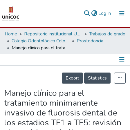
(current)
Log In
Communities & Collections
Home
Repositorio institucional Unicoc, RI-unicoc
Trabajos de grado
Colegio Odontológico Colombiano
Prostodoncia
Research Outputs
Manejo clínico para el tratamiento minimanente invasivo de fluorosis dental de los estadios TF1 a TF5: revisión sistemática de la literatura
Fundings & Projects
People
Información de la Publicación
Export
Statistics
Statistics
Manejo clínico para el
tratamiento minimanente
invasivo de fluorosis dental de
los estadios TF1 a TF5: revisión