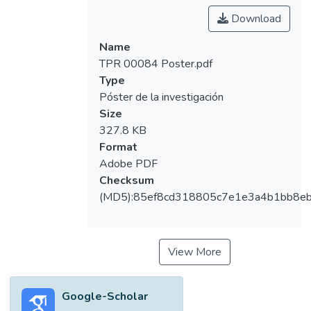
Download
Name
TPR 00084 Poster.pdf
Type
Póster de la investigación
Size
327.8 KB
Format
Adobe PDF
Checksum
(MD5):85ef8cd318805c7e1e3a4b1bb8e
View More
Google-Scholar