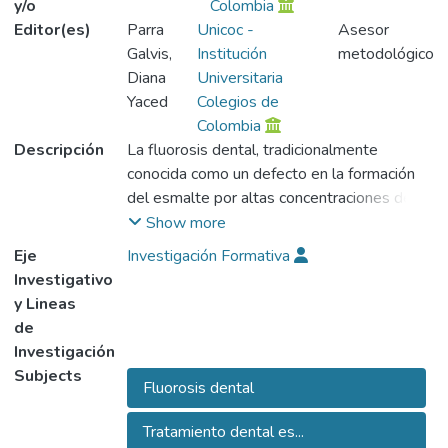
y/o
Colombia
Editor(es)
Parra
Unicoc -
Asesor
Galvis,
Institución
metodológico
Diana
Universitaria
Yaced
Colegios de
Colombia
Descripción
La fluorosis dental, tradicionalmente
conocida como un defecto en la formación
del esmalte por altas concentraciones de
ion flúor, ha sido blanco de diversas
Show more
investigaciones orientadas a identificar sus
Eje
Investigación Formativa
causas principales, describiéndola como una
Investigativo
afección endémica característica de zonas
y Lineas
donde el suelo y las aguas de consumo
de
tienen excesiva cantidad de ion flúor
Investigación
mayores a 1 mg.
Subjects
Fluorosis dental
La incorporación del ión fluor a la estructura
del esmalte ocurre durante el periodo de
Tratamiento dental es...
mineralización, generando alteraciones en el