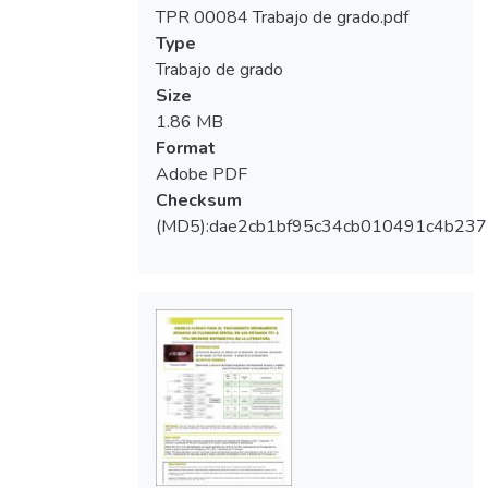
TPR 00084 Trabajo de grado.pdf
Type
Trabajo de grado
Size
1.86 MB
Format
Adobe PDF
Checksum
(MD5):dae2cb1bf95c34cb010491c4b23