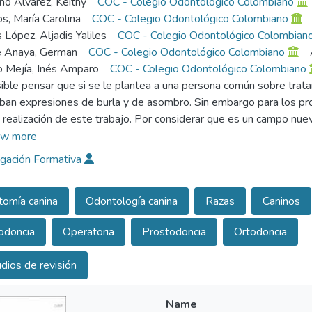
o Álvarez, Keithy
COC - Colegio Odontológico Colombiano
os, María Carolina
COC - Colegio Odontológico Colombiano
López, Aljadis Yaliles
COC - Colegio Odontológico Colombian
e Anaya, German
COC - Colegio Odontológico Colombiano
 Mejía, Inés Amparo
COC - Colegio Odontológico Colombiano
ible pensar que si se le plantea a una persona común sobre trat
iban expresiones de burla y de asombro. Sin embargo para los pr
a realización de este trabajo. Por considerar que es un campo nue
o por los aportes que se pueden realizar a la especie misma sino
w more
igación Formativa
rimera medida se investigó sobre anatomía general de la especie
esario decir, que debido a la diversidad de razas caninas solo se t
omía canina
Odontología canina
Razas
Caninos
segunda parte se revise la odontología canina, en la cual se explic
tognática que comprende la dentadura, en cuanto al número, posic
odoncia
Operatoria
Prostodoncia
Ortodoncia
 e
ficación del sistema dental, como también los diferentes tipos de
dios de revisión
cen los medicamentos utilizados para el tratamiento odontológico
one acerca de los diferentes anestésicos y tranquilizantes, explica
stración de acuerdo al procedimiento a realizar.
Name