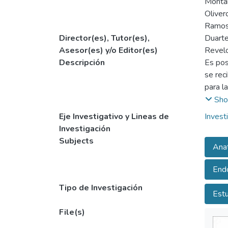
Montañ
Oliver
Ramos 
Director(es), Tutor(es),
Duart
Asesor(es) y/o Editor(es)
Revelo
Descripción
Es pos
se rec
para l
no sol
Sho
Eje Investigativo y Lineas de
Invest
Como p
Investigación
es nec
Subjects
Anat
En la 
estoma
End
sostén
identi
Tipo de Investigación
Estu
recono
se exp
File(s)
admini