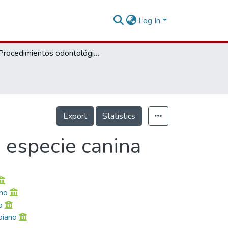
Log In
Procedimientos odontológicos indicados en especie canina
Export
Statistics
 especie canina
no
o
biano