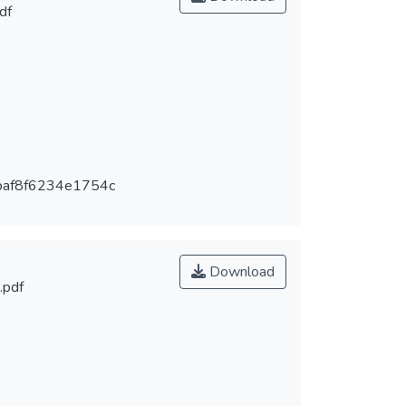
df
baf8f6234e1754c
Download
.pdf