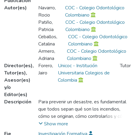
Publicación
Autor(es)
Navarro,
COC - Colegio Odontológico
Rocio
Colombiano
Patiño,
COC - Colegio Odontológico
Patricia
Colombiano
Ceballos,
COC - Colegio Odontológico
Catalina
Colombiano
Armero,
COC - Colegio Odontológico
Adriana
Colombiano
Director(es),
Forero,
Unicoc - Institución
Tutor
Tutor(es),
Jairo
Universitaria Colegios de
Asesor(es)
Colombia
y/o
Editor(es)
Descripción
Para prevenir un desastre, es fundamental
que todos sepan qué son los incendios,
cómo se originan, cómo controlarlos y cómo
reaccionar, ya que estamos expuestos a
Show more
ellos a diario. Los incendios se producen
Eje
Investigación Formativa