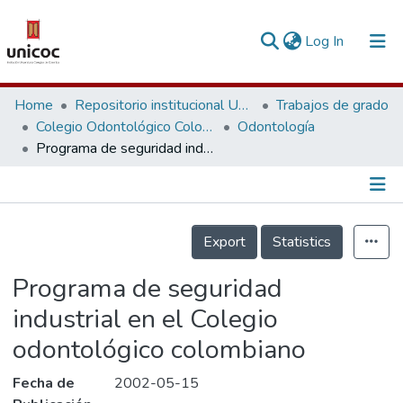
(current)
Log In
Communities & Collections
Home
Repositorio institucional Unicoc, RI-unicoc
Trabajos de grado
Colegio Odontológico Colombiano
Odontología
Research Outputs
Programa de seguridad industrial en el Colegio odontológico colombiano
Fundings & Projects
People
Información de la Publicación
Export
Statistics
Statistics
Programa de seguridad
industrial en el Colegio
odontológico colombiano
Fecha de
2002-05-15