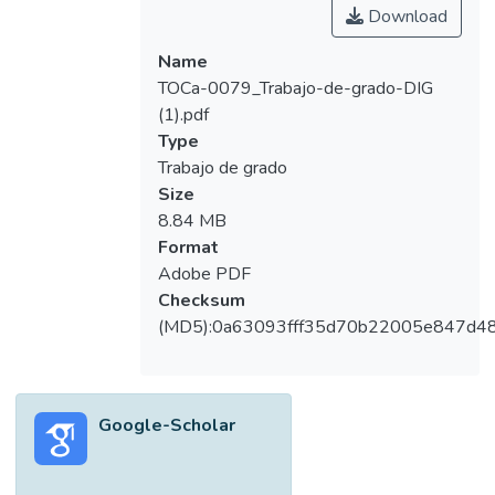
Download
los bomberos e intentar evacuar la zona lo
antes posible para evaluar los daños al
Name
personal y al edificio, y prestar asistencia a
TOCa-0079_Trabajo-de-grado-DIG
los afectados.
(1).pdf
Type
Trabajo de grado
Size
8.84 MB
Format
Adobe PDF
Checksum
(MD5):0a63093fff35d70b22005e847d4
Google-Scholar