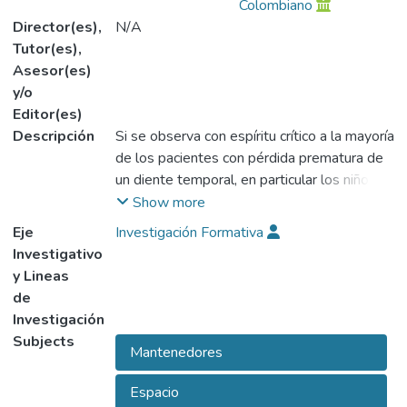
Colombiano
Director(es),
N/A
Tutor(es),
Asesor(es)
y/o
Editor(es)
Descripción
Si se observa con espíritu crítico a la mayoría
de los pacientes con pérdida prematura de
un diente temporal, en particular los niños
con algún tipo de maloclusión presente, se
Show more
verán cambios anormales que podrán ser
Eje
Investigación Formativa
seguidos a lo largo de la vida del paciente.
Investigativo
Un diente se mantiene en su relación
y Lineas
correcta en el arco dental como resultado
de
de una serie de fuerzas. Si se altera o
Investigación
elimina una de las fuerzas se producirán
Subjects
Mantenedores
modificaciones en la relación de los dientes
adyacentes y habrá un desplazamiento
Espacio
dental y la creación de un problema de