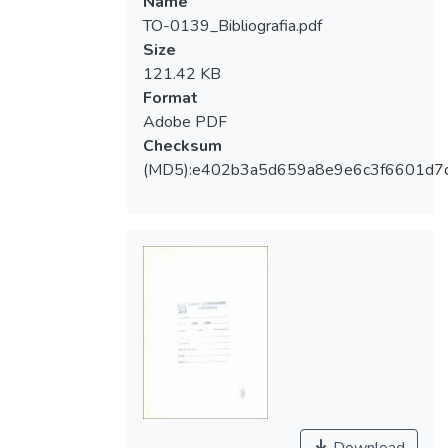
Name
TO-0139_Bibliografia.pdf
Size
121.42 KB
Format
Adobe PDF
Checksum
(MD5):e402b3a5d659a8e9e6c3f6601d7
Download