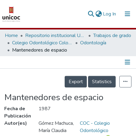
(current)
Log In
Communities & Collections
Home
Repositorio institucional Unicoc, RI-unicoc
Trabajos de grado
Colegio Odontológico Colombiano
Odontología
Research Outputs
Mantenedores de espacio
Fundings & Projects
People
Información de la Publicación
Export
Statistics
Statistics
Mantenedores de espacio
Fecha de
1987
Publicación
Autor(es)
Gómez Machuca,
COC - Colegio
María Claudia
Odontológico