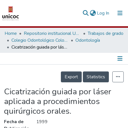
(current)
Log In
Communities & Collections
Home
Repositorio institucional Unicoc, RI-unicoc
Trabajos de grado
Colegio Odontológico Colombiano
Odontología
Research Outputs
Cicatrización guiada por láser aplicada a procedimientos quirúrgicos orales.
Fundings & Projects
People
Información de la Publicación
Export
Statistics
Statistics
Cicatrización guiada por láser
aplicada a procedimientos
quirúrgicos orales.
Fecha de
1999