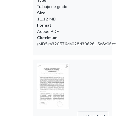
Type
Trabajo de grado
Size
11.12 MB
Format
Adobe PDF
Checksum
(MD5):a320576da028d3062615e8c06ce