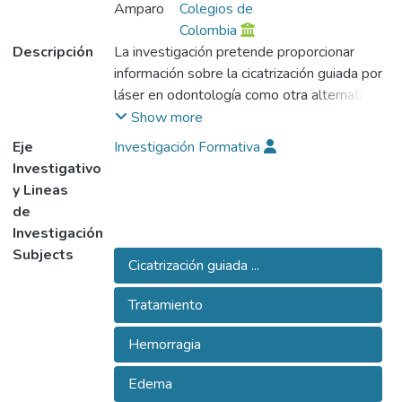
Amparo
Colegios de
Colombia
Descripción
La investigación pretende proporcionar
información sobre la cicatrización guiada por
láser en odontología como otra alternativa
de tratamiento para lograr disminuir las
Show more
complicaciones en cirugía como hemorragia,
Eje
Investigación Formativa
edema, dolor y traumatismo post-
Investigativo
operatorio. La cicatrización guiada por láser
y Lineas
es una técnica útil para intervenir un paciente
de
quirúrgicamente proporcionando un mejor
Investigación
efecto Post-Operatorio que ningún otro
Subjects
Cicatrización guiada ...
tratamiento lo brinda. Es importante motivar
y aumentar su uso tanto a nivel de
Tratamiento
especialistas, odontólogos y demás
personal relacionado con la cirugía oral.
Hemorragia
Edema