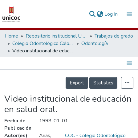
(current)
Log In
Communities & Collections
Home
Repositorio institucional Unicoc, RI-unicoc
Trabajos de grado
Colegio Odontológico Colombiano
Odontología
Research Outputs
Video institucional de educación en salud oral.
Fundings & Projects
People
Información de la Publicación
Export
Statistics
Statistics
Video institucional de educación
en salud oral.
Fecha de
1998-01-01
Publicación
Autor(es)
Arias,
COC - Colegio Odontológico