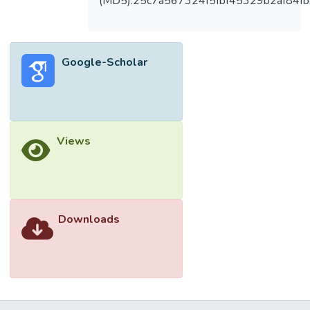
(MD5):25c7a567324f5fbf45329b2af84f
Google-Scholar
Views
Downloads