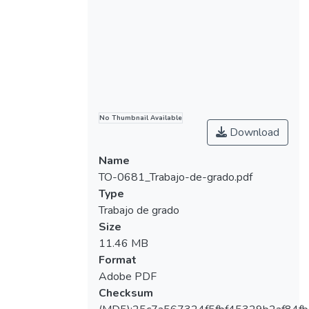
cuidados dentales que deben tener con sus
hijos Además lograr un impacto con
educación personalizada, reforzando
costumbres y hábitos con talleres sobre el
tema.
No Thumbnail Available
Download
Name
TO-0681_Trabajo-de-grado.pdf
Type
Trabajo de grado
Size
11.46 MB
Format
Adobe PDF
Checksum