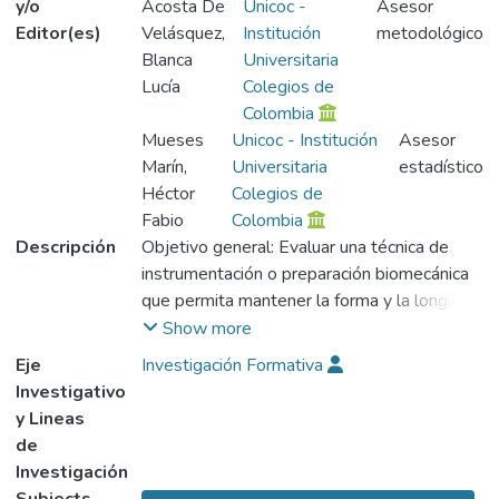
y/o
Acosta De
Unicoc -
Asesor
Editor(es)
Velásquez,
Institución
metodológico
Blanca
Universitaria
Lucía
Colegios de
Colombia
Mueses
Unicoc - Institución
Asesor
Marín,
Universitaria
estadístico
Héctor
Colegios de
Fabio
Colombia
Descripción
Objetivo general: Evaluar una técnica de
instrumentación o preparación biomecánica
que permita mantener la forma y la longitud
original de los conductos curvos, para
Show more
mejorar su instrumentación en las clínicas
Eje
Investigación Formativa
del Colegio Odontológico Colombiano.
Investigativo
Materiales y métodos: El tipo de estudio
y Lineas
fue comparativo experimental, ya que se
de
comparan dos técnicas de preparación de
Investigación
conductos radiculares. El estudio se realizó