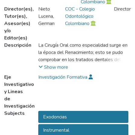
Colombiano
Director(es),
Nieto
COC - Colegio
Director
Tutor(es),
Lucena,
Odontológico
Asesor(es)
German
Colombiano
y/o
Editor(es)
Descripción
La Cirugía Oral como especialidad surge en
la época del Renacimiento; esto se pudo
comprobar en los tratados dentales del
siglo XVI. De tal forma en el siglo XIX ya se
Show more
conoce esta, como una disciplina.
Eje
Investigación Formativa
La Odontología en la época del
Investigativo
prerrenacimiento: Existen bajos relieves,
y Lineas
utensilios, tablas con jeroglíficos que nos
de
proporcionan datos sobre los trabajos que
Investigación
realizaban los profesionales de la era pre-
Subjects
Exodoncias
griega.
Hecho importante es el Papirus Quirúrgico
Instrumental
de Egipto del 1600 al 1700 A.C.; en el cual