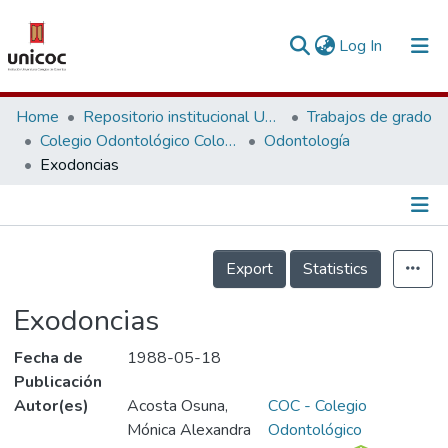
(current)
Log In
Communities & Collections
Home
Repositorio institucional Unicoc, RI-unicoc
Trabajos de grado
Colegio Odontológico Colombiano
Odontología
Research Outputs
Exodoncias
Fundings & Projects
People
Información de la Publicación
Export
Statistics
Statistics
Exodoncias
Fecha de
1988-05-18
Publicación
Autor(es)
Acosta Osuna,
COC - Colegio
Mónica Alexandra
Odontológico