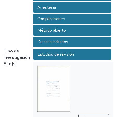
se muestran 22 lesiones de la cabeza, que
Anestesia
incluyen la descripción de las fracturas
mandibulares, de labios y de la barbilla;
Complicaciones
indicaciones, diagnósticos y tratamientos de
estas.
Método abierto
En trabajos que se atribuyen a Hipócrates
(460 A.C.) se recomienda la extracción de
Dientes incluidos
dientes destruidos, si presentan movilidad, y
Tipo de
cuando están destruidos, pero sin movilidad,
Estudios de revisión
Investigación
se aconsejaba la cauterización.
File(s)