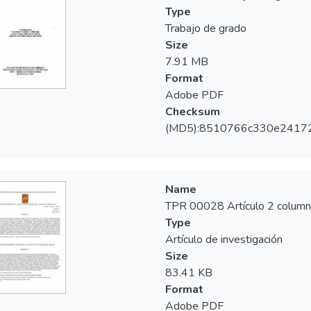
ronas individuales y pilares de prótesis fija cementados en las cl
Type
ínicas de posgrado.
Trabajo de grado
Size
7.91 MB
Format
Adobe PDF
Checksum
(MD5):8510766c330e2417
Name
TPR 00028 Artículo 2 column
Type
Artículo de investigación
Size
83.41 KB
Format
Adobe PDF