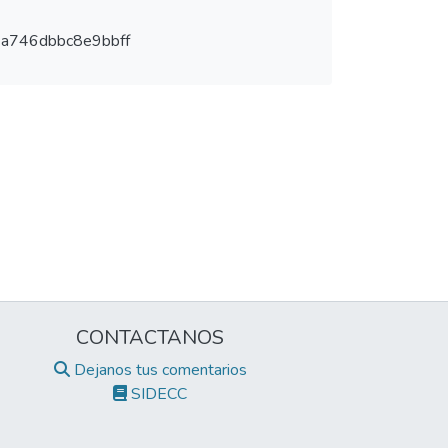
a746dbbc8e9bbff
CONTACTANOS
Dejanos tus comentarios
SIDECC