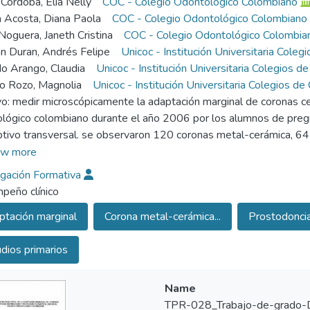
Córdoba, Elia Nelly
COC - Colegio Odontológico Colombiano
 Acosta, Diana Paola
COC - Colegio Odontológico Colombiano
Noguera, Janeth Cristina
COC - Colegio Odontológico Colombia
 Duran, Andrés Felipe
Unicoc - Institución Universitaria Coleg
o Arango, Claudia
Unicoc - Institución Universitaria Colegios d
o Rozo, Magnolia
Unicoc - Institución Universitaria Colegios de
vo: medir microscópicamente la adaptación marginal de coronas ce
lógico colombiano durante el año 2006 por los alumnos de preg
ptivo transversal. se observaron 120 coronas metal-cerámica, 6
nveniencia de las cuales 18 eran coronas individuales de pregrad
w more
l fija de 3 unidades de pregrado y 16 de postgrado, y 22 pilares 
igación Formativa
do y 24 en posgrado. las impresiones se tomaron con silicona de ad
eño clínico
queles se le realizo cortes y se despejo la línea terminal, se les 
tación marginal
Corona metal-cerámica...
Prostodoncia p
omicroscopio con magnificación 40x. las variables de estudio incl
 de dientes involucrados. el análisis estadístico se realizó media
dios primarios
cuencias, porcentajes y anova. resultados: de las 120 coronas 
al, de las cuales 53.3 % pertenecían a pregrado y 46.6% a posgra
icativa en la adaptación marginal de coronas individuales frente a p
Name
a de pregrado o posgrado del COC. adicionalmente, no existe difere
TPR-028_Trabajo-de-grado-D