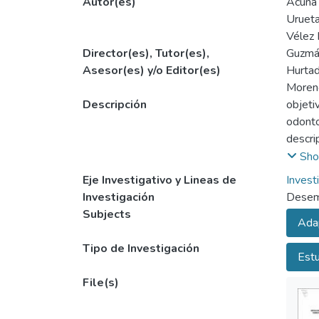
Autor(es)
Acuna 
Urueta
Vélez 
Director(es), Tutor(es),
Guzmán
Asesor(es) y/o Editor(es)
Hurtad
Moren
Descripción
objeti
odonto
descri
por co
Sho
parcia
Eje Investigativo y Lineas de
Invest
pregra
Investigación
Desemp
los tro
Subjects
Adap
estere
número
Tipo de Investigación
Estu
de fre
margin
File(s)
signif
clínic