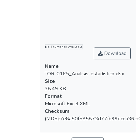
No Thumbnail Available
Download
Name
TOR-0165_Analisis-estadistico.xlsx
Size
38.49 KB
Format
Microsoft Excel XML
Checksum
(MD5):7e8a50f585873d77fb99ecda36cc