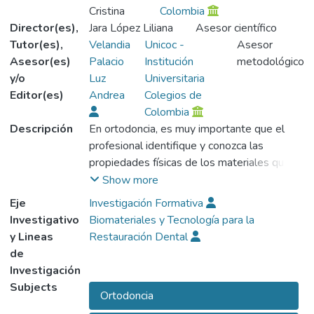
Cristina
Colombia
Director(es),
Jara López Liliana
Asesor científico
Tutor(es),
Velandia
Unicoc -
Asesor
Asesor(es)
Palacio
Institución
metodológico
y/o
Luz
Universitaria
Editor(es)
Andrea
Colegios de
Colombia
Descripción
En ortodoncia, es muy importante que el
profesional identifique y conozca las
propiedades físicas de los materiales que
se usan en la práctica clínica, en especial, los
Show more
alambres que se utilizan para realizar los
Eje
Investigación Formativa
movimientos, de esto depende el éxito del
Investigativo
Biomateriales y Tecnología para la
tratamiento; reduciendo al mínimo las
y Lineas
Restauración Dental
secuelas indeseadas. Estudios y análisis de
de
nuevos materiales que son introducidos por
Investigación
las casas comerciales, mejoran y corrigen
Subjects
Ortodoncia
alteraciones que afectan las propiedades de