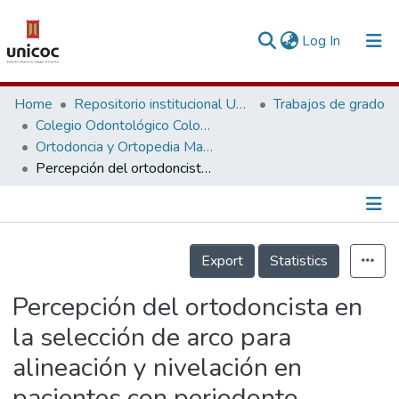
(current)
Log In
Communities & Collections
Home
Repositorio institucional Unicoc, RI-unicoc
Trabajos de grado
Colegio Odontológico Colombiano
Research Outputs
Ortodoncia y Ortopedia Maxilar
Percepción del ortodoncista en la selección de arco para alineación y nivelación en pacientes con periodonto disminuido, raíces cortas y forma radicular atípica
Fundings & Projects
People
Información de la Publicación
Statistics
Export
Statistics
Percepción del ortodoncista en
la selección de arco para
alineación y nivelación en
pacientes con periodonto