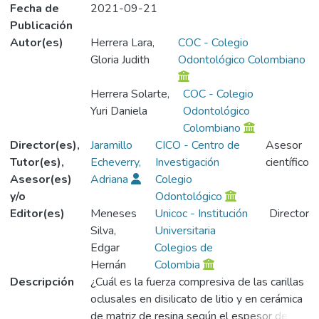
Fecha de
2021-09-21
Publicación
Autor(es)
Herrera Lara,
COC - Colegio
Gloria Judith
Odontológico Colombiano
Herrera Solarte,
COC - Colegio
Yuri Daniela
Odontológico
Colombiano
Director(es),
Jaramillo
CICO - Centro de
Asesor
Tutor(es),
Echeverry,
Investigación
científico
Asesor(es)
Adriana
Colegio
y/o
Odontológico
Editor(es)
Meneses
Unicoc - Institución
Director
Silva,
Universitaria
Edgar
Colegios de
Hernán
Colombia
Descripción
¿Cuál es la fuerza compresiva de las carillas
oclusales en disilicato de litio y en cerámica
de matriz de resina según el espesor de las