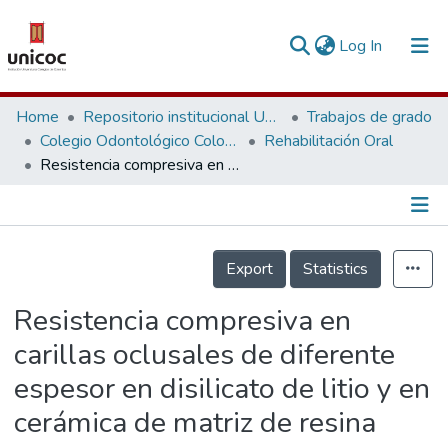
(current)
Log In
Communities & Collections
Home
Repositorio institucional Unicoc, RI-unicoc
Trabajos de grado
Colegio Odontológico Colombiano
Rehabilitación Oral
Research Outputs
Resistencia compresiva en carillas oclusales de diferente espesor en disilicato de litio y en cerámica de matriz de resina
Fundings & Projects
People
Información de la Publicación
Export
Statistics
Statistics
Resistencia compresiva en
carillas oclusales de diferente
espesor en disilicato de litio y en
cerámica de matriz de resina