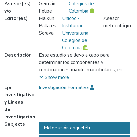
Asesor(es)
Germán
Colegios de
y/o
Felipe
Colombia
Editor(es)
Malkun
Unicoc -
Asesor
Pallares,
Institución
metodológico
Soraya
Universitaria
Colegios de
Colombia
Descripción
Este estudio se llevó a cabo para
determinar los componentes y
combinaciones maxilo-mandibulares, en
sentido anteroposterior, con respecto a la
Show more
base de cráneo, de las maloclusiones
Eje
Investigación Formativa
esqueléticas clase II y III en posición natural
Investigativo
de la cabeza en 180 radiografías laterales
y Lineas
de sujetos adultos quirúrgicos (hombres y
de
mujeres) seleccionados de acuerdo al
Investigación
criterio esquelético A-B sobre la verdadera
Subjects
Maloclusión esqueléti...
horizontal divididos en 3 grupos: 60 sujetos
clase I esquelética (patrón de normalidad),