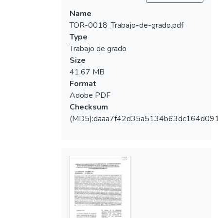
disminuido, componente vertical de ATM
disminuido, posición posterior del punto
Name
gonion (factor principal) y retrusión del
TOR-0018_Trabajo-de-grado.pdf
cuerpo mandibular; la combinación más
Type
frecuente en el género masculino fue clase II
Trabajo de grado
retrognatismo bimaxilar, seguido de clase II
Size
retrognatismo mandibular; en el género
41.67 MB
femenino fue clase 1retrognatismo
Format
mandibular seguido de clase II
Adobe PDF
retrognatismo bimaxilar; Con respecto a la
Checksum
maloclusión esquelética clase III el maxilar
(MD5):daaa7f42d35a5134b63dc164d09
superior generalmente se encuentra
protruido en ambos géneros; el maxilar
inferior se encuentra protruido en ambos
géneros. Los factores que influyen en el
desarrollo de la clase III son: Ante inclinación
maxilar, tamaño de rama y cuerpo
aumentado, ante inclinación del cuerpo
mandibular, componente anteroposterior de