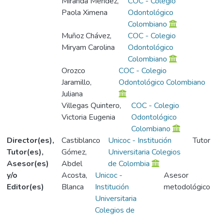
Miranda Méndez,
COC - Colegio
Paola Ximena
Odontológico
Colombiano
Muñoz Chávez,
COC - Colegio
Miryam Carolina
Odontológico
Colombiano
Orozco
COC - Colegio
Jaramillo,
Odontológico Colombiano
Juliana
Villegas Quintero,
COC - Colegio
Victoria Eugenia
Odontológico
Colombiano
Director(es),
Castiblanco
Unicoc - Institución
Tutor
Tutor(es),
Gómez,
Universitaria Colegios
Asesor(es)
Abdel
de Colombia
y/o
Acosta,
Unicoc -
Asesor
Editor(es)
Blanca
Institución
metodológico
Universitaria
Colegios de