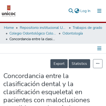
(current)
Log In
Communities & Collections
Home
Repositorio institucional Unicoc, RI-unicoc
Trabajos de grado
Colegio Odontológico Colombiano
Odontología
Research Outputs
Concordancia entre la clasificación dental y la clasificación esqueletal en pacientes con maloclusiones atendidos en el período enero - junio del 2002 en el c.o.c. 'Clínica Roosevelt' sede Santiago de Cali
Fundings & Projects
People
Información de la Publicación
Export
Statistics
Statistics
Concordancia entre la
clasificación dental y la
clasificación esqueletal en
pacientes con maloclusiones