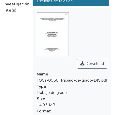
Estudios de revisión
Investigación
pacientes no presentan concordancia entre
File(s)
la maloclusión dental y esqueletal
Download
Name
TOCa-0050_Trabajo-de-grado-DIG.pdf
Type
Trabajo de grado
Size
14.93 MB
Format