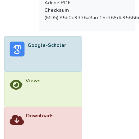
Adobe PDF
Checksum
(MD5):85b0e9338a8acc15c389db95886
Google-Scholar
Views
Downloads