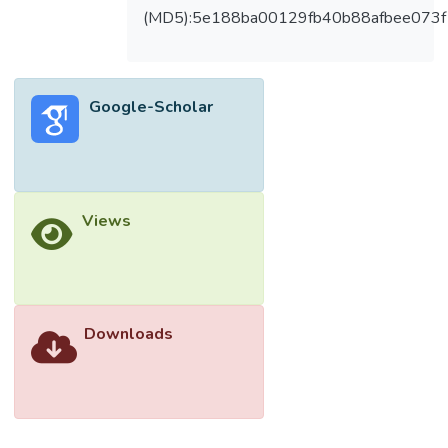
(MD5):5e188ba00129fb40b88afbee073f
Google-Scholar
Views
Downloads