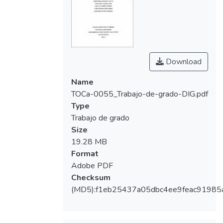
Download
Name
TOCa-0055_Trabajo-de-grado-DIG.pdf
Type
Trabajo de grado
Size
19.28 MB
Format
Adobe PDF
Checksum
(MD5):f1eb25437a05dbc4ee9feac91985