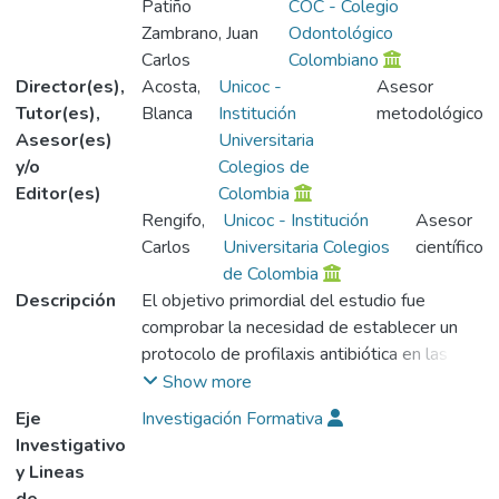
Patiño
COC - Colegio
Zambrano, Juan
Odontológico
Carlos
Colombiano
Director(es),
Acosta,
Unicoc -
Asesor
Tutor(es),
Blanca
Institución
metodológico
Asesor(es)
Universitaria
y/o
Colegios de
Editor(es)
Colombia
Rengifo,
Unicoc - Institución
Asesor
Carlos
Universitaria Colegios
científico
de Colombia
Descripción
El objetivo primordial del estudio fue
comprobar la necesidad de establecer un
protocolo de profilaxis antibiótica en las
Clínicas de Cirugía del Colegio Odontológico
Show more
Colombiano sede Cali, comparando tres
Eje
Investigación Formativa
esquemas de medicación diferentes. El
Investigativo
esquema niimero uno fue amoxicilna,
y Lineas
Amoxal® 500 mg, dosis de dos gramos por