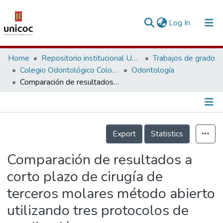
(current)
Log In
Communities & Collections
Home
Repositorio institucional Unicoc, RI-unicoc
Trabajos de grado
Colegio Odontológico Colombiano
Odontología
Research Outputs
Comparación de resultados a corto plazo de cirugía de terceros molares método abierto utilizando tres protocolos de medicación
Fundings & Projects
People
Información de la Publicación
Export
Statistics
Statistics
Comparación de resultados a
corto plazo de cirugía de
terceros molares método abierto
utilizando tres protocolos de