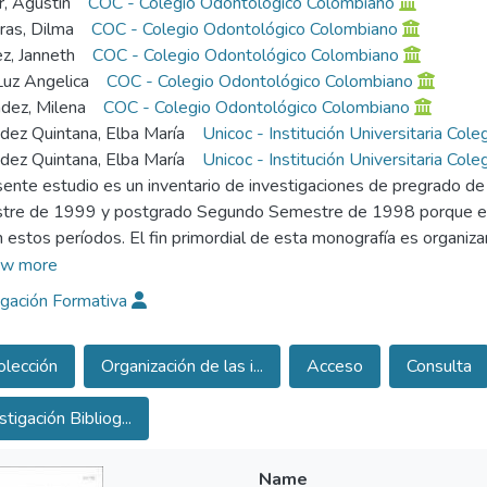
r, Agustín
COC - Colegio Odontológico Colombiano
ras, Dilma
COC - Colegio Odontológico Colombiano
z, Janneth
COC - Colegio Odontológico Colombiano
 Luz Angelica
COC - Colegio Odontológico Colombiano
dez, Milena
COC - Colegio Odontológico Colombiano
ez Quintana, Elba María
Unicoc - Institución Universitaria Col
ez Quintana, Elba María
Unicoc - Institución Universitaria Col
sente estudio es un inventario de investigaciones de pregrado
re de 1999 y postgrado Segundo Semestre de 1998 porque es e
an estos períodos. El fin primordial de esta monografía es organiza
tos concernientes a: Autor, Propósito, Materiales y Métodos, Res
w more
ea continuar con el trabajo de recolección y organización de las i
igación Formativa
ción, año tras año facilitando así el acceso y consulta por parte d
lección
Organización de las i...
Acceso
Consulta
stigación Bibliog...
Name