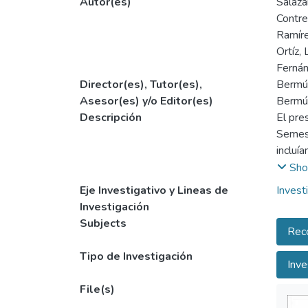
Autor(es)
Salaza
Contre
Ramíre
Ortíz,
Fernán
Director(es), Tutor(es),
Bermúd
Asesor(es) y/o Editor(es)
Bermúd
Descripción
El pre
Semest
incluí
los da
Sho
se des
Eje Investigativo y Lineas de
Invest
Institu
Investigación
Subjects
Reco
Tipo de Investigación
Inve
File(s)