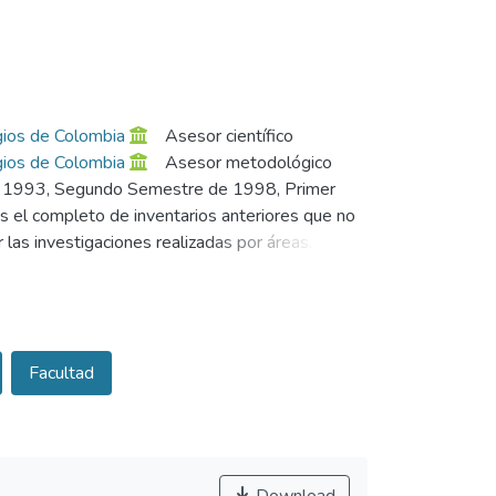
egios de Colombia
Asesor científico
egios de Colombia
Asesor metodológico
 de 1993, Segundo Semestre de 1998, Primer
l completo de inventarios anteriores que no
r las investigaciones realizadas por áreas. con
ultados y Conclusiones. Con esta investigación
nvestigaciones que se lleva a cabo en la
e los estudiantes de la Facultad.
Facultad