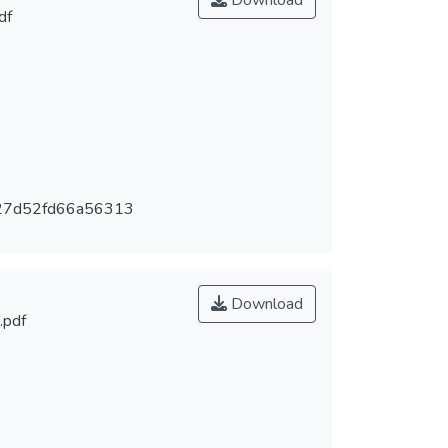
Download
df
27d52fd66a56313
Download
.pdf