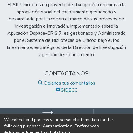
El SII-Unicoc, es un proyecto de divulgación con miras a la
apropiación social del conocimiento gestionado y
desarrollado por Unicoc en el marco de sus procesos de
Investigación e innovación. Implementado sobre la
Aplicación Dspace-CRIS 7, es gestionado y Administrado
por el Sistema de Bibliotecas de Unicoc, bajo el los
lineamientos estratégicos de la Dirección de Investigación
y gestión del Conocimiento.
CONTACTANOS
Dejanos tus comentarios
SIDECC
We collect and process your personal information for the
following purposes:
Authentication, Preferences,
©2017 Todos los derechos reservados.
Acknowledgement and Statistics
.