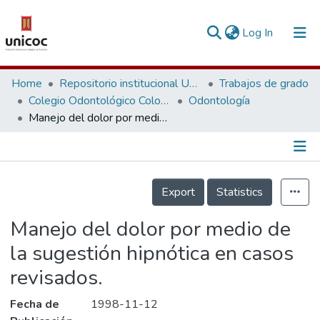
(current)
Log In
Communities & Collections
Home
Repositorio institucional Unicoc, RI-unicoc
Trabajos de grado
Colegio Odontológico Colombiano
Odontología
Research Outputs
Manejo del dolor por medio de la sugestión hipnótica en casos revisados.
Fundings & Projects
People
Información de la Publicación
Export
Statistics
Statistics
Manejo del dolor por medio de
la sugestión hipnótica en casos
revisados.
Fecha de
1998-11-12