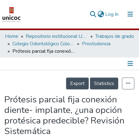
(current)
Log In
Communities & Collections
Home
Repositorio institucional Unicoc, RI-unicoc
Trabajos de grado
Colegio Odontológico Colombiano
Prostodoncia
Research Outputs
Prótesis parcial fija conexión diente- implante, ¿una opción protésica predecible? Revisión Sistemática
Fundings & Projects
People
Información de la Publicación
Export
Statistics
Statistics
Prótesis parcial fija conexión
diente- implante, ¿una opción
protésica predecible? Revisión
Sistemática