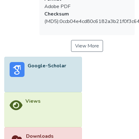
Adobe PDF
Checksum
(MD5):0ccb04e4cd80c6182a3b21f0f3c6
View More
Google-Scholar
Views
Downloads