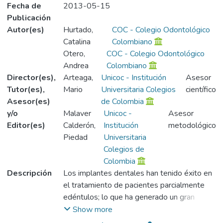
Fecha de
2013-05-15
Publicación
Autor(es)
Hurtado,
COC - Colegio Odontológico
Catalina
Colombiano
Otero,
COC - Colegio Odontológico
Andrea
Colombiano
Director(es),
Arteaga,
Unicoc - Institución
Asesor
Tutor(es),
Mario
Universitaria Colegios
científico
Asesor(es)
de Colombia
y/o
Malaver
Unicoc -
Asesor
Editor(es)
Calderón,
Institución
metodológico
Piedad
Universitaria
Colegios de
Colombia
Descripción
Los implantes dentales han tenido éxito en
el tratamiento de pacientes parcialmente
edéntulos; lo que ha generado un gran
número de alternativas de tratamiento,
Show more
dentro de ellos la carga diente implante;