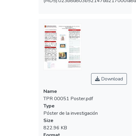
(MD5):023b8d803b52147dd217000fa8
Download
Name
TPR 00051 Poster.pdf
Type
Póster de la investigación
Size
822.96 KB
Format