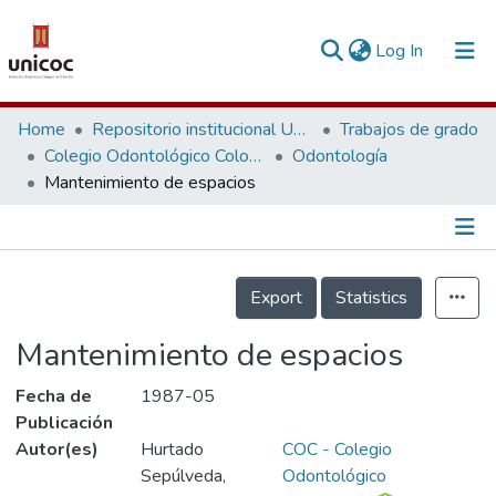
(current)
Log In
Communities & Collections
Home
Repositorio institucional Unicoc, RI-unicoc
Trabajos de grado
Colegio Odontológico Colombiano
Odontología
Research Outputs
Mantenimiento de espacios
Fundings & Projects
People
Información de la Publicación
Export
Statistics
Statistics
Mantenimiento de espacios
Fecha de
1987-05
Publicación
Autor(es)
Hurtado
COC - Colegio
Sepúlveda,
Odontológico