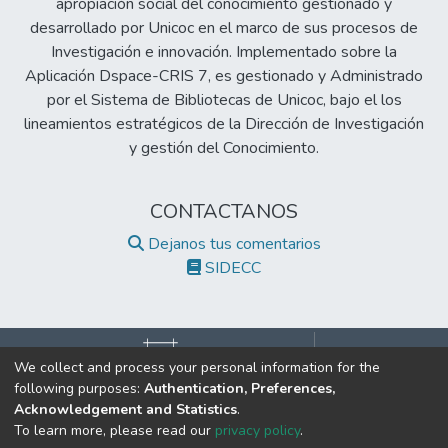
apropiación social del conocimiento gestionado y
desarrollado por Unicoc en el marco de sus procesos de
Investigación e innovación. Implementado sobre la
Aplicación Dspace-CRIS 7, es gestionado y Administrado
por el Sistema de Bibliotecas de Unicoc, bajo el los
lineamientos estratégicos de la Dirección de Investigación
y gestión del Conocimiento.
CONTACTANOS
Dejanos tus comentarios
SIDECC
We collect and process your personal information for the
following purposes:
Authentication, Preferences,
©2017 Todos los derechos reservados.
Acknowledgement and Statistics
.
Institución de Educación Superior Sujeta a Inspección y Vigilancia
To learn more, please read our
privacy policy
.
por el Ministerio de Educación Nacional.