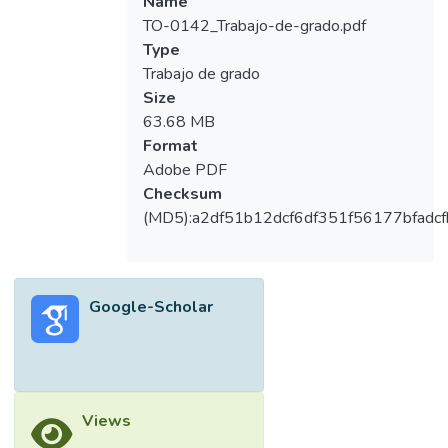
Name
TO-0142_Trabajo-de-grado.pdf
Type
Trabajo de grado
Size
63.68 MB
Format
Adobe PDF
Checksum
(MD5):a2df51b12dcf6df351f56177bfadcf
Google-Scholar
Views