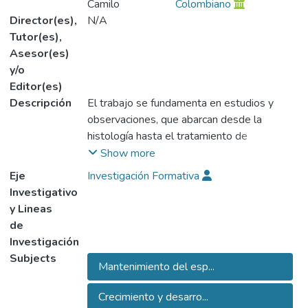
Camilo
Colombiano
Director(es),
N/A
Tutor(es),
Asesor(es)
y/o
Editor(es)
Descripción
El trabajo se fundamenta en estudios y
observaciones, que abarcan desde la
histología hasta el tratamiento de
alteraciones de espacio producido por
Show more
diferentes factores, haciendo énfasis en la
Eje
Investigación Formativa
importancia del diagnóstico requisito
Investigativo
indispensable para la correcta conducción
y Lineas
del tratamiento.
de
Este trabajo tiene por finalidad exponer la
Investigación
conducta a seguir ante la presencia de
Subjects
Mantenimiento del esp...
espacios patológicos, para evitar así
alteraciones oclusales posteriores. En el
Crecimiento y desarro...
contenido del trabajo se analizaran todos