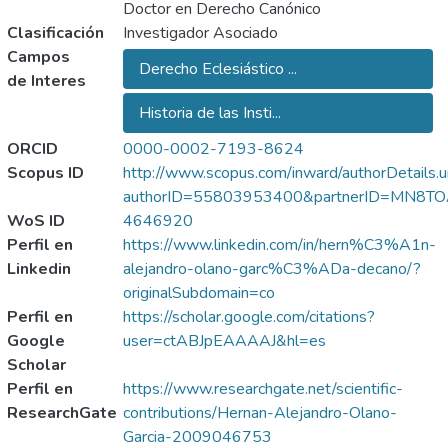
Doctor en Derecho Canónico
Clasificación
Investigador Asociado
Campos
Derecho Eclesiástico ...
de Interes
Historia de las Insti...
ORCID
0000-0002-7193-8624
Scopus ID
http://www.scopus.com/inward/authorDetails.u
authorID=55803953400&partnerID=MN8T
WoS ID
4646920
Perfil en
https://www.linkedin.com/in/hern%C3%A1n-
Linkedin
alejandro-olano-garc%C3%ADa-decano/?
originalSubdomain=co
Perfil en
https://scholar.google.com/citations?
Google
user=ctABJpEAAAAJ&hl=es
Scholar
Perfil en
https://www.researchgate.net/scientific-
ResearchGate
contributions/Hernan-Alejandro-Olano-
Garcia-2009046753