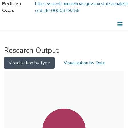
Perfil en
https://scienti.minciencias.gov.co/cvlac/visuali
Cvlac
cod_rh=0000349356
Publicaciones
Research Output
Trabajos dirigidos/tutorías
Grupos de Investigación
Visualization by Type
Visualization by Date
Lineas de Investigación
Metricas
Hoja de vida