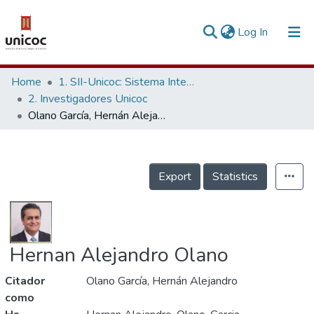
(current)
Log In
Communities & Collections
Home
1. SII-Unicoc: Sistema Integrado de Investigación
2. Investigadores Unicoc
Research Outputs
Olano García, Hernán Alejandro
Fundings & Projects
People
Export
Statistics
Statistics
Hernan Alejandro Olano
Citador
Olano García, Hernán Alejandro
como