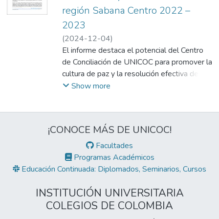
región Sabana Centro 2022 –
2023
(
2024-12-04
)
Olano García, Hernán Alejandro
El informe destaca el potencial del Centro
;
Olano García, Hernán Alejandro
de Conciliación de UNICOC para promover la
cultura de paz y la resolución efectiva de
conflictos. La institución puede desempeñar
Show more
un papel crucial a través de:
• Prácticas académicas de sus estudiantes,
especialmente en derecho penal y
¡CONOCE MÁS DE UNICOC!
criminalístico, derecho regional y urbanístico.
• Estrategias específicas para abordar
Facultades
delitos conciliables, como violencia
Programas Académicos
intrafamiliar y hurtos menores.
Educación Continuada: Diplomados, Seminarios, Cursos
• Jornadas de mediación comunitaria para
fomentar el diálogo en zonas críticas como
INSTITUCIÓN UNIVERSITARIA
Chía y Zipaquirá, por medio el Programa
COLEGIOS DE COLOMBIA
APOC.