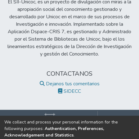
El SII-Unicoc, es un proyecto de divulgación con miras a la
La región Sabana Centro enfrenta retos
apropiación social del conocimiento gestionado y
significativos en términos de seguridad y
desarrollado por Unicoc en el marco de sus procesos de
convivencia ciudadana. Las cifras reflejan una
Investigación e innovación. Implementado sobre la
necesidad urgente de fortalecer estrategias
Aplicación Dspace-CRIS 7, es gestionado y Administrado
preventivas y restaurativas, como la
por el Sistema de Bibliotecas de Unicoc, bajo el los
conciliación, que pueden mitigar la carga
lineamientos estratégicos de la Dirección de Investigación
sobre el sistema judicial y promover la
y gestión del Conocimiento.
justicia social. UNICOC, con sus programas
académicos y recursos, está en una posición
estratégica para liderar iniciativas que
CONTACTANOS
integren educación, justicia y desarrollo
Dejanos tus comentarios
comunitario.
SIDECC
We collect and process your personal information for the
following purposes:
Authentication, Preferences,
©2017 Todos los derechos reservados.
Acknowledgement and Statistics
.