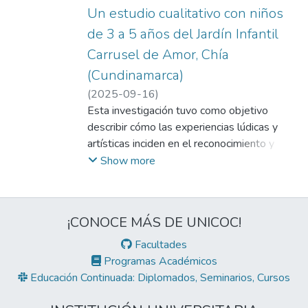
Un estudio cualitativo con niños
de 3 a 5 años del Jardín Infantil
Carrusel de Amor, Chía
(Cundinamarca)
(
2025-09-16
)
Ramos Cañón, Mariana del Pilar
Esta investigación tuvo como objetivo
;
Garzón Cubides, David Santiago
describir cómo las experiencias lúdicas y
;
Herrán Fernández, David Mauricio
artísticas inciden en el reconocimiento y
regulación emocional en niños y niñas de 3 a
Show more
5 años del Jardín Infantil Carrusel de Amor,
ubicado en Chía, Cundinamarca. Se
desarrolló bajo un enfoque cualitativo con
¡CONOCE MÁS DE UNICOC!
diseño exploratorio-descriptivo. Se
aplicaron técnicas de observación a los
Facultades
participantes y entrevistas
Programas Académicos
semiestructuradas a dos docentes,
Educación Continuada: Diplomados, Seminarios, Cursos
asimismo, se implementó un taller de