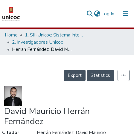
(current)
Log In
Communities & Collections
Home
1. SII-Unicoc: Sistema Integrado de Investigación
2. Investigadores Unicoc
Research Outputs
Herrán Fernández, David Mauricio
Fundings & Projects
People
Export
Statistics
Statistics
David Mauricio Herrán
Fernández
Citador
Herrán Fernández, David Mauricio