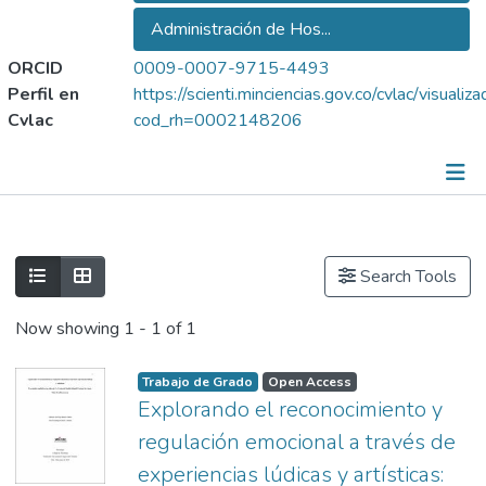
Administración de Hos...
ORCID
0009-0007-9715-4493
Perfil en
https://scienti.minciencias.gov.co/cvlac/visuali
Cvlac
cod_rh=0002148206
Trabajos dirigidos/tutorías
Grupos de Investigación
Show as list
Show as grid
Search Tools
Metricas
Now showing
1 - 1 of 1
Hoja de vida
Trabajo de Grado
Open Access
Explorando el reconocimiento y
regulación emocional a través de
experiencias lúdicas y artísticas: