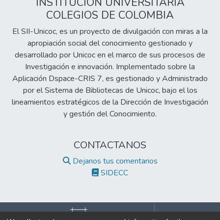
intervención con 26 niños, empleando
INSTITUCIÓN UNIVERSITARIA
estrategias como cuentos ilustrados,
COLEGIOS DE COLOMBIA
respiración consciente, dramatización y
El SII-Unicoc, es un proyecto de divulgación con miras a la
juego simbólico.
apropiación social del conocimiento gestionado y
desarrollado por Unicoc en el marco de sus procesos de
Los resultados evidenciaron que las
Investigación e innovación. Implementado sobre la
actividades artísticas favorecen el
Aplicación Dspace-CRIS 7, es gestionado y Administrado
reconocimiento de emociones básicas como
por el Sistema de Bibliotecas de Unicoc, bajo el los
la alegría, tristeza, miedo, ira y asco, y
lineamientos estratégicos de la Dirección de Investigación
potencian habilidades de autorregulación
y gestión del Conocimiento.
emocional, así como la empatía y la
expresión afectiva. Se observaron cambios
positivos en la conducta emocional de los
CONTACTANOS
participantes y en la convivencia escolar.
Dejanos tus comentarios
SIDECC
La investigación se fundamentó en teorías
del desarrollo como el apego (Bowlby), las
inteligencias múltiples (Gardner), el
aprendizaje social (Bandura), el desarrollo