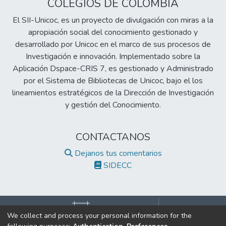
sola puede usarse como medida cualitativa
COLEGIOS DE COLOMBIA
en la estructura de los materiales. Con
El SII-Unicoc, es un proyecto de divulgación con miras a la
frecuencia varias propiedades combinadas
apropiación social del conocimiento gestionado y
por los laboratorios y por test o pruebas de
desarrollado por Unicoc en el marco de sus procesos de
uso que simulan condiciones practicas se
Investigación e innovación. Implementado sobre la
emplean para dar una medida cualitativa a
Aplicación Dspace-CRIS 7, es gestionado y Administrado
los materiales.
por el Sistema de Bibliotecas de Unicoc, bajo el los
lineamientos estratégicos de la Dirección de Investigación
y gestión del Conocimiento.
CONTACTANOS
Dejanos tus comentarios
SIDECC
We collect and process your personal information for the