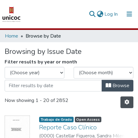
(current)
Log In
Communities & Collections
Home
Browse by Date
Research Outputs
Browsing by Issue Date
Fundings & Projects
Filter results by year or month
People
Statistics
Browse
Now showing
1 - 20 of 2852
Trabajo de Grado
Open Access
Reporte Caso Clínico
(
0000
)
Castellar Figueroa, Sandra Milena
;