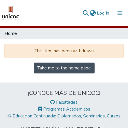
(current)
Log In
Communities & Collections
Home
Research Outputs
This item has been withdrawn
Fundings & Projects
People
Take me to the home page
Statistics
¡CONOCE MÁS DE UNICOC!
Facultades
Programas Académicos
Educación Continuada: Diplomados, Seminarios, Cursos