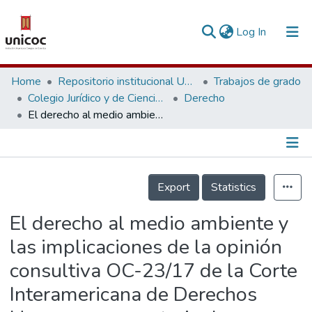
(current)
Log In
Communities & Collections
Home
Repositorio institucional Unicoc, RI-unicoc
Trabajos de grado
Colegio Jurídico y de Ciencias Sociales
Derecho
Research Outputs
El derecho al medio ambiente y las implicaciones de la opinión consultiva OC-23/17 de la Corte Interamericana de Derechos Humanos, en materia de responsabilidad del Estado por la afectación del derecho a la vida y a la integridad personal como consecuencia de daños al medio ambiente
Fundings & Projects
People
Información de la Publicación
Export
Statistics
Statistics
El derecho al medio ambiente y
las implicaciones de la opinión
consultiva OC-23/17 de la Corte
Interamericana de Derechos