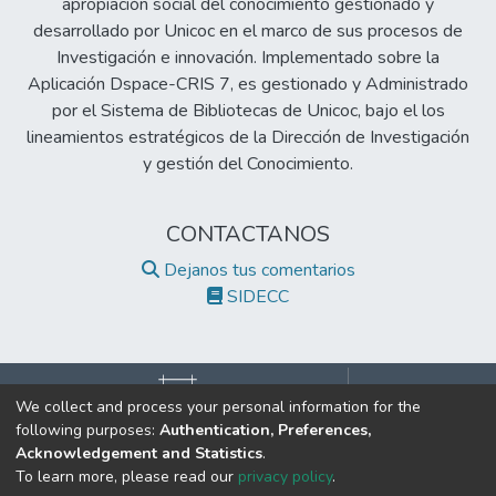
apropiación social del conocimiento gestionado y
desarrollado por Unicoc en el marco de sus procesos de
Investigación e innovación. Implementado sobre la
Aplicación Dspace-CRIS 7, es gestionado y Administrado
por el Sistema de Bibliotecas de Unicoc, bajo el los
lineamientos estratégicos de la Dirección de Investigación
y gestión del Conocimiento.
CONTACTANOS
Dejanos tus comentarios
SIDECC
We collect and process your personal information for the
following purposes:
Authentication, Preferences,
©2017 Todos los derechos reservados.
Acknowledgement and Statistics
.
Institución de Educación Superior Sujeta a Inspección y Vigilancia
To learn more, please read our
privacy policy
.
por el Ministerio de Educación Nacional.