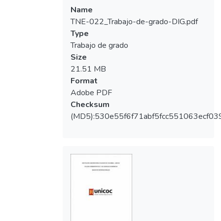
Name
TNE-022_Trabajo-de-grado-DIG.pdf
Type
Trabajo de grado
Size
21.51 MB
Format
Adobe PDF
Checksum
(MD5):530e55f6f71abf5fcc551063ecf03