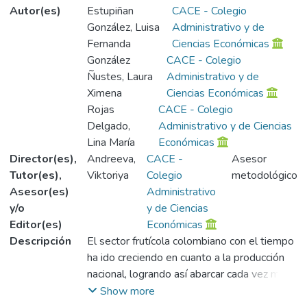
Autor(es)
Estupiñan
CACE - Colegio
González, Luisa
Administrativo y de
Fernanda
Ciencias Económicas
González
CACE - Colegio
Ñustes, Laura
Administrativo y de
Ximena
Ciencias Económicas
Rojas
CACE - Colegio
Delgado,
Administrativo y de Ciencias
Lina María
Económicas
Director(es),
Andreeva,
CACE -
Asesor
Tutor(es),
Viktoriya
Colegio
metodológico
Asesor(es)
Administrativo
y/o
y de Ciencias
Editor(es)
Económicas
Descripción
El sector frutícola colombiano con el tiempo
ha ido creciendo en cuanto a la producción
nacional, logrando así abarcar cada vez más
mercados gracias a la inclusión de nuevos
Show more