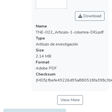
Download
Name
TNE-022_Articulo-1-columna-DIG.pdf
Type
Artículo de investigación
Size
2.14 MB
Format
Adobe PDF
Checksum
(MD5):fbefe49226d95a880518fa398c3b
View More