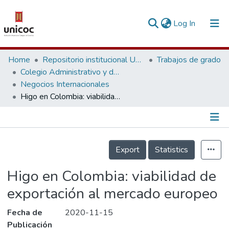
(current)
Log In
Communities & Collections
Home
Repositorio institucional Unicoc, RI-unicoc
Trabajos de grado
Colegio Administrativo y de Ciencias Económicas
Research Outputs
Negocios Internacionales
Higo en Colombia: viabilidad de exportación al mercado europeo
Fundings & Projects
People
Información de la Publicación
Statistics
Export
Statistics
Higo en Colombia: viabilidad de
exportación al mercado europeo
Fecha de
2020-11-15
Publicación