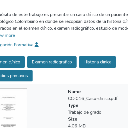
pósito de este trabajo es presentar un caso clínico de un paciente 
lógico Colombiano en donde se recopilan datos de la historia clín
rados en el examen clínico, examen radiográfico, estudio de mode
as las áreas de la odontología y de esta manera proporcionarle al
w more
igación Formativa
en clínico
Examen radiográfico
Historia clínica
dios primarios
Name
CC-016_Caso-clinico.pdf
Type
Trabajo de grado
Size
4.06 MB