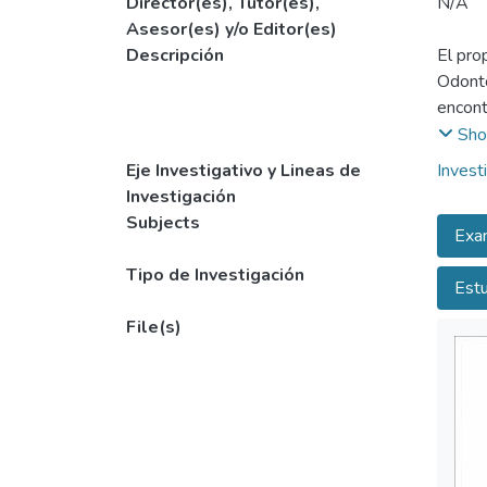
Director(es), Tutor(es),
N/A
Asesor(es) y/o Editor(es)
Descripción
El pro
Odonto
encont
en tod
Sho
Eje Investigativo y Lineas de
Invest
Investigación
Subjects
Exam
Tipo de Investigación
Estu
File(s)