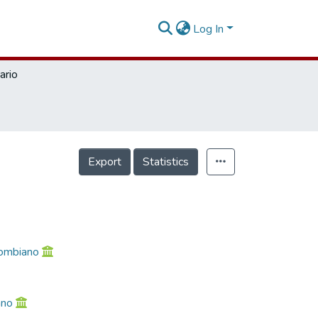
Log In
ario
Export
Statistics
lombiano
ano