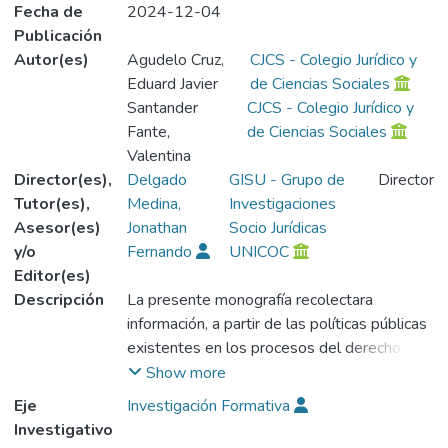
Fecha de
2024-12-04
Publicación
Autor(es)
Agudelo Cruz,
CJCS - Colegio Jurídico y
Eduard Javier
de Ciencias Sociales
Santander
CJCS - Colegio Jurídico y
Fante,
de Ciencias Sociales
Valentina
Director(es),
Delgado
GISU - Grupo de
Director
Tutor(es),
Medina,
Investigaciones
Asesor(es)
Jonathan
Socio Jurídicas
y/o
Fernando
UNICOC
Editor(es)
Descripción
La presente monografía recolectara
información, a partir de las políticas públicas
existentes en los procesos del derecho
administrativo y ambiental, que previamente
Show more
han sido establecidos para la preservación,
Eje
Investigación Formativa
cuidado y construcción de los páramos en
Investigativo
Colombia, ya que, (Rincón, 2015) “los