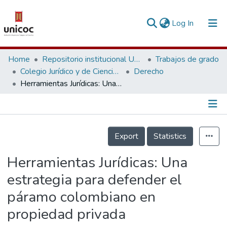
(current)
Log In
Communities & Collections
Home
Repositorio institucional Unicoc, RI-unicoc
Trabajos de grado
Colegio Jurídico y de Ciencias Sociales
Derecho
Research Outputs
Herramientas Jurídicas: Una estrategia para defender el páramo colombiano en propiedad privada
Fundings & Projects
People
Información de la Publicación
Export
Statistics
Statistics
Herramientas Jurídicas: Una
estrategia para defender el
páramo colombiano en
propiedad privada