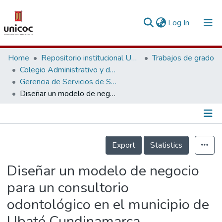
(current)
Log In
Communities & Collections
Home
Repositorio institucional Unicoc, RI-unicoc
Trabajos de grado
Colegio Administrativo y de Ciencias Económicas
Research Outputs
Gerencia de Servicios de Salud
Diseñar un modelo de negocio para un consultorio odontológico en el municipio de Ubaté Cundinamarca
Fundings & Projects
People
Información de la Publicación
Statistics
Export
Statistics
Diseñar un modelo de negocio
para un consultorio
odontológico en el municipio de
Ubaté Cundinamarca