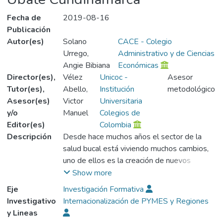
Fecha de
2019-08-16
Publicación
Autor(es)
Solano
CACE - Colegio
Urrego,
Administrativo y de Ciencias
Angie Bibiana
Económicas
Director(es),
Vélez
Unicoc -
Asesor
Tutor(es),
Abello,
Institución
metodológico
Asesor(es)
Victor
Universitaria
y/o
Manuel
Colegios de
Editor(es)
Colombia
Descripción
Desde hace muchos años el sector de la
salud bucal está viviendo muchos cambios,
uno de ellos es la creación de nuevos
consultorios odontológicos con gran rapidez;
Show more
dado que el emprendimiento es un motor
Eje
Investigación Formativa
fundamental de crecimiento y desarrollo
Investigativo
Internacionalización de PYMES y Regiones
personal también para la población en sí, sin
y Lineas
embargo, se es consciente que no todas las