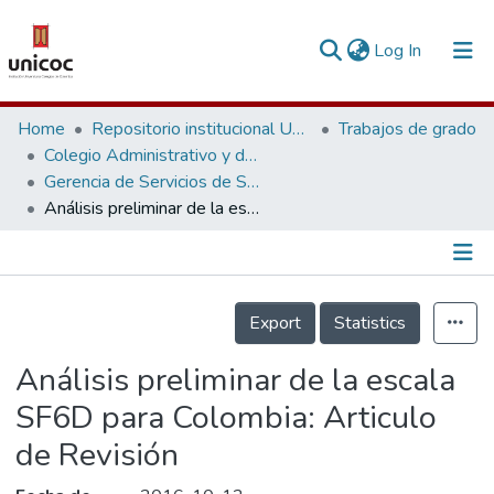
(current)
Log In
Communities & Collections
Home
Repositorio institucional Unicoc, RI-unicoc
Trabajos de grado
Colegio Administrativo y de Ciencias Económicas
Research Outputs
Gerencia de Servicios de Salud
Análisis preliminar de la escala SF6D para Colombia: Articulo de Revisión
Fundings & Projects
People
Información de la Publicación
Statistics
Export
Statistics
Análisis preliminar de la escala
SF6D para Colombia: Articulo
de Revisión