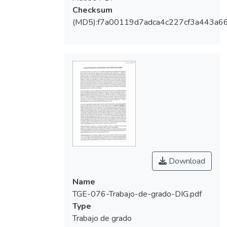
Checksum
(MD5):f7a00119d7adca4c227cf3a443a6
Download
Name
TGE-076-Trabajo-de-grado-DIG.pdf
Type
Trabajo de grado