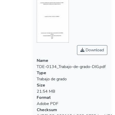
qué la implementación de la democracia
directa ha avanzado poco y cómo estos
mecanismos buscan garantizar la
participación ciudadana en la toma de
decisiones que afectan directamente la vida
y derechos de los ciudadanos.
Download
Name
TDE-0134_Trabajo-de-grado-DIG.pdf
Type
Trabajo de grado
Size
21.54 MB
Format
Adobe PDF
Checksum