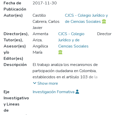
Fecha de
2017-11-30
Publicación
Autor(es)
Castillo
CJCS - Colegio Jurídico y
Cabrera, Carlos
de Ciencias Sociales
Javier
Director(es),
Armenta
CJCS - Colegio
Director
Tutor(es),
Ariza,
Jurídico y de
Asesor(es)
Angélica
Ciencias Sociales
y/o
María
Editor(es)
Descripción
El trabajo analiza los mecanismos de
participación ciudadana en Colombia,
establecidos en el artículo 103 de la
Constitución de 1991, los cuales permiten a
Show more
los ciudadanos intervenir directamente en la
Eje
Investigación Formativa
toma de decisiones que los afectan, sin
Investigativo
necesidad de representantes. La
y Lineas
investigación estudia estos mecanismos a la
de
luz del contexto socio-jurídico colombiano,