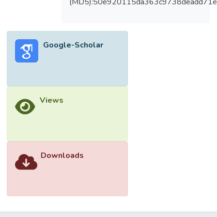
(MD5):50e920115da363c9738deadd71e
Google-Scholar
Views
Downloads