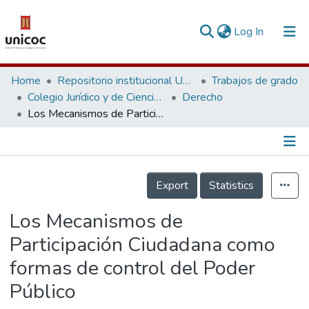
(current)
Log In
Communities & Collections
Home
Repositorio institucional Unicoc, RI-unicoc
Trabajos de grado
Colegio Jurídico y de Ciencias Sociales
Derecho
Research Outputs
Los Mecanismos de Participación Ciudadana como formas de control del Poder Público
Fundings & Projects
People
Información de la Publicación
Export
Statistics
Statistics
Los Mecanismos de
Participación Ciudadana como
formas de control del Poder
Público