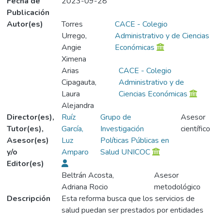
Fecha de
2023-09-28
Publicación
Autor(es)
Torres
CACE - Colegio
Urrego,
Administrativo y de Ciencias
Angie
Económicas
Ximena
Arias
CACE - Colegio
Cipagauta,
Administrativo y de
Laura
Ciencias Económicas
Alejandra
Director(es),
Ruíz
Grupo de
Asesor
Tutor(es),
García,
Investigación
científico
Asesor(es)
Luz
Políticas Públicas en
y/o
Amparo
Salud UNICOC
Editor(es)
Beltrán Acosta,
Asesor
Adriana Rocio
metodológico
Descripción
Esta reforma busca que los servicios de
salud puedan ser prestados por entidades