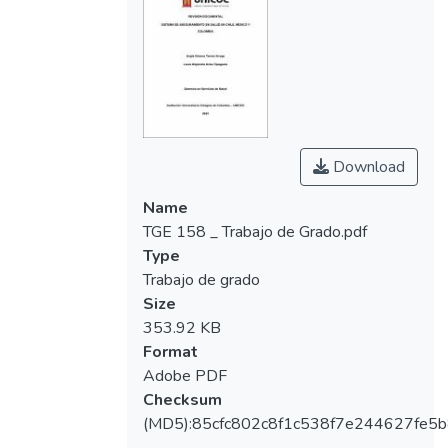
aseguramiento en salud pública llamado
FONASA con el 72,9% de la población
asegurada, y, prestando el sistema de salud
privada tenemos a ISAPRES el cual tiene
una cobertura del 17,5% de la población5 .
Aun así, la ciudadanía permanece en
constante desacuerdo con las prestaciones
Download
de servicios ya que no todas las personas
Name
pueden tener acceso a los servicios de
TGE 158 _ Trabajo de Grado.pdf
salud cerca de las zonas donde habitan o
Type
trabajan, llevando así a un desacuerdo entre
Trabajo de grado
la población y el estado. Por su parte,
Size
México tiene uno de los sistemas de salud
353.92 KB
más complicados pese a las múltiples
Format
reformas y cambios efectuados, este
Adobe PDF
sistema de salud está comprendido en dos
Checksum
grupos: el público y el privado. Dentro del
(MD5):85cfc802c8f1c538f7e244627fe5b
sector público se encuentran las siguientes