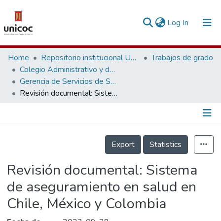
(current)
Log In
Communities & Collections
Home
Repositorio institucional Unicoc, RI-unicoc
Trabajos de grado
Colegio Administrativo y de Ciencias Económicas
Research Outputs
Gerencia de Servicios de Salud
Revisión documental: Sistema de aseguramiento en salud en Chile, México y Colombia
Fundings & Projects
People
Información de la Publicación
Statistics
Export
Statistics
Revisión documental: Sistema
de aseguramiento en salud en
Chile, México y Colombia