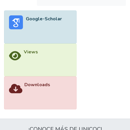
instituciones de seguridad social: el Instituto
Mexicano del Seguro Social (IMSS) y el
Instituto de Seguridad y Servicios Sociales
Google-Scholar
de los Trabajadores del Estado (ISSSTE).
En cuanto a el sector privado, éste
comprende a las compañías aseguradoras y
los prestadores de servicios que trabajan en
consultorios, clínicas y hospitales privados,
Views
incluye los prestadores de servicios de
medicina alternativa.6 En México existen
tres grupos de población beneficiada,
dependiendo del enfoque social en la que
se encuentren, presentan mayor o menor
Downloads
oportunidad a los servicios de salud; el
primer grupo está constituido por los
empleados con buenos ingresos, jubilados y
sus familias; en el segundo grupo se
encuentran los trabajadores independientes,
el sector informal y los desempleados; y en
¡CONOCE MÁS DE UNICOC!