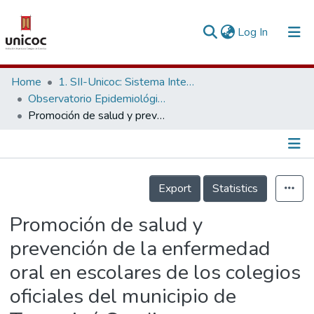
(current)
Log In
Communities & Collections
Home
1. SII-Unicoc: Sistema Integrado de Investigación
Observatorio Epidemiológico y Social - OESU
Research Outputs
Promoción de salud y prevención de la enfermedad oral en escolares de los colegios oficiales del municipio de Tocancipá Cundinamarca
Fundings & Projects
People
Información de la Publicación
Export
Statistics
Statistics
Promoción de salud y
prevención de la enfermedad
oral en escolares de los colegios
oficiales del municipio de