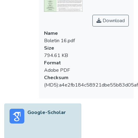
Download
Name
Boletin 16.pdf
Size
794.61 KB
Format
Adobe PDF
Checksum
(MD5):a4e2fb184c58921dbe55b83d05af
Google-Scholar