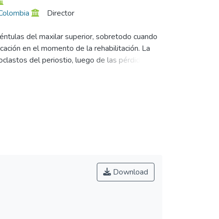
 Colombia
Director
déntulas del maxilar superior, sobretodo cuando
ación en el momento de la rehabilitación. La
clastos del periostio, luego de las pérdida
fia del reborde alveolar. Es una realidad que en
iempo era irremplazable por la falta de la
nología contamos con procesos y procedimientos
ncionalidad óptima. Con este trabajo pretendemos
ar con nuestra profesión.
Download