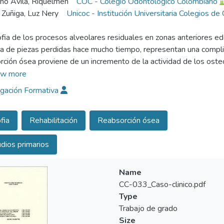
o Ávila, Riquelmen
COC - Colegio Odontológico Colombiano
a Zuñiga, Luz Nery
Unicoc - Institución Universitaria Colegios de
ofia de los procesos alveolares residuales en zonas anteriores e
ta de piezas perdidas hace mucho tiempo, representan una complic
rción ósea proviene de un incremento de la actividad de los osteo
ura de las piezas anteriores superiores y la consiguiente hipertro
w more
omento podemos instalar implantes en lugares donde hace algún t
igación Formativa
d y calidad del hueso que debería soportar. Con la avanzada tec
o costo para rehabilitar a un paciente, brindándole estética y fu
fia
Rehabilitación
Reabsorción ósea
nciar a nuestros compañeros de la parte ética que debemos manej
dios primarios
Name
CC-033_Caso-clinico.pdf
Type
Trabajo de grado
Size