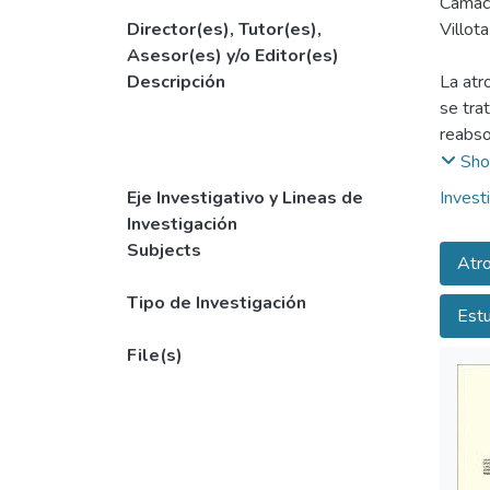
Camach
Director(es), Tutor(es),
Villot
Asesor(es) y/o Editor(es)
Descripción
La atr
se tra
reabso
premat
Sho
este m
Eje Investigativo y Lineas de
Invest
calida
Investigación
de baj
Subjects
Atro
concie
Tipo de Investigación
Estu
File(s)