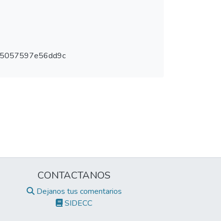
f5057597e56dd9c
CONTACTANOS
Dejanos tus comentarios
SIDECC