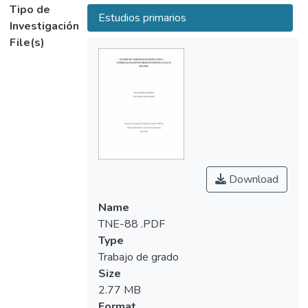
plan de negocio fundamentado en
Tipo de
Estudios primarios
respuesta a la necesidad de variedad de
Investigación
prendas tallas grandes para las mujeres
File(s)
bogotanas
Download
Name
TNE-88 .PDF
Type
Trabajo de grado
Size
2.77 MB
Format