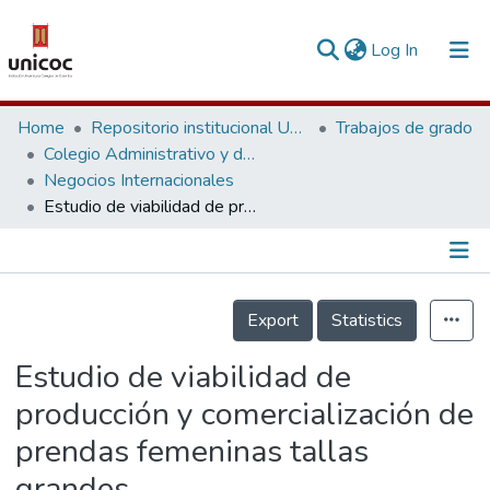
(current)
Log In
Communities & Collections
Home
Repositorio institucional Unicoc, RI-unicoc
Trabajos de grado
Colegio Administrativo y de Ciencias Económicas
Research Outputs
Negocios Internacionales
Estudio de viabilidad de producción y comercialización de prendas femeninas tallas grandes
Fundings & Projects
People
Información de la Publicación
Statistics
Export
Statistics
Estudio de viabilidad de
producción y comercialización de
prendas femeninas tallas
grandes