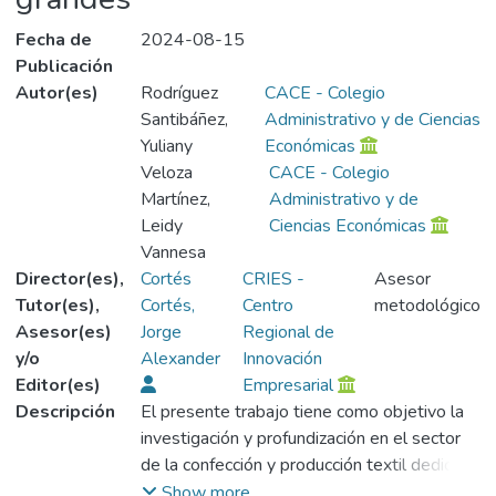
Fecha de
2024-08-15
Publicación
Autor(es)
Rodríguez
CACE - Colegio
Santibáñez,
Administrativo y de Ciencias
Yuliany
Económicas
Veloza
CACE - Colegio
Martínez,
Administrativo y de
Leidy
Ciencias Económicas
Vannesa
Director(es),
Cortés
CRIES -
Asesor
Tutor(es),
Cortés,
Centro
metodológico
Asesor(es)
Jorge
Regional de
y/o
Alexander
Innovación
Editor(es)
Empresarial
Descripción
El presente trabajo tiene como objetivo la
investigación y profundización en el sector
de la confección y producción textil dedicado
al nicho de tallas grandes para mujeres en
Show more