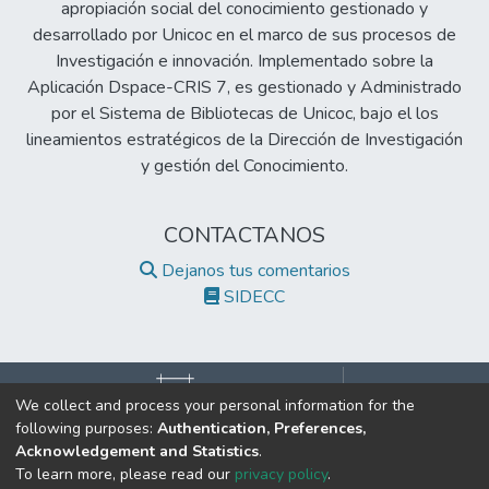
apropiación social del conocimiento gestionado y
desarrollado por Unicoc en el marco de sus procesos de
Investigación e innovación. Implementado sobre la
Aplicación Dspace-CRIS 7, es gestionado y Administrado
por el Sistema de Bibliotecas de Unicoc, bajo el los
lineamientos estratégicos de la Dirección de Investigación
y gestión del Conocimiento.
CONTACTANOS
Dejanos tus comentarios
SIDECC
We collect and process your personal information for the
following purposes:
Authentication, Preferences,
©2017 Todos los derechos reservados.
Acknowledgement and Statistics
.
Institución de Educación Superior Sujeta a Inspección y Vigilancia
To learn more, please read our
privacy policy
.