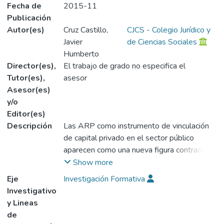
Fecha de
2015-11
Publicación
Autor(es)
Cruz Castillo,
CJCS - Colegio Jurídico y
Javier
de Ciencias Sociales
Humberto
Director(es),
El trabajo de grado no especifica el
Tutor(es),
asesor
Asesor(es)
y/o
Editor(es)
Descripción
Las ARP como instrumento de vinculación
de capital privado en el sector público
aparecen como una nueva figura contractual
que materializa dos partes: Un privado y el
Show more
estado quienes constituirán herramientas
Eje
Investigación Formativa
valiosas para lograr fines del Estado como:
Investigativo
crecimiento en su desarrollo y capitalización
y Lineas
de otras fuentes de financiación de
de
entidades territoriales, brindando bienestar