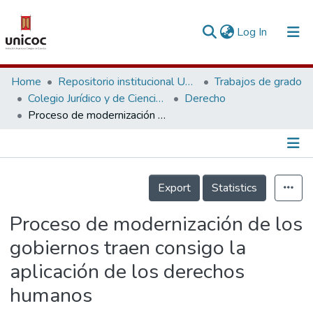
(current)
Log In
Communities & Collections
Home
Repositorio institucional Unicoc, RI-unicoc
Trabajos de grado
Colegio Jurídico y de Ciencias Sociales
Derecho
Research Outputs
Proceso de modernización de los gobiernos traen consigo la aplicación de los derechos humanos
Fundings & Projects
People
Información de la Publicación
Export
Statistics
Statistics
Proceso de modernización de los
gobiernos traen consigo la
aplicación de los derechos
humanos