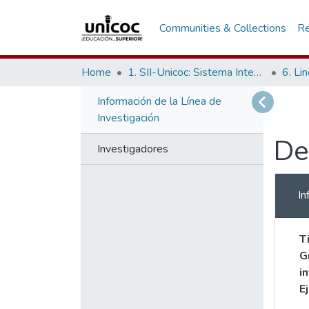
Communities & Collections
Re
Home
1. SII-Unicoc: Sistema Integrado de Investigación
6. Li
Información de la Línea de
Investigación
De
Investigadores
In
T
G
i
E