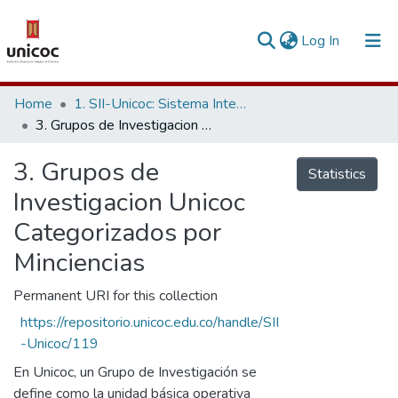
(current)
Log In
Communities & Collections
Home
1. SII-Unicoc: Sistema Integrado de Investigación
3. Grupos de Investigacion Unicoc Categorizados por Minciencias
Research Outputs
3. Grupos de
Fundings & Projects
Statistics
Investigacion Unicoc
People
Categorizados por
Statistics
Minciencias
Permanent URI for this collection
https://repositorio.unicoc.edu.co/handle/SII
-Unicoc/119
En Unicoc, un Grupo de Investigación se
define como la unidad básica operativa