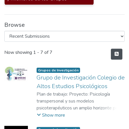
Browse
Recent Submissions
Now showing
1 - 7 of 7
Grupos de Investigación
Grupo de Investigación Colegio de
Altos Estudios Psicológicos
Plan de trabajo: Proyecto: Psicología
transpersonal y sus modelos
psicoterapéuticos un amplio horizonte por
explorar Objetivo: Identificar el nivel de
Show more
evidencia con respecto a la psicología
transpersonal y los grados validación de los