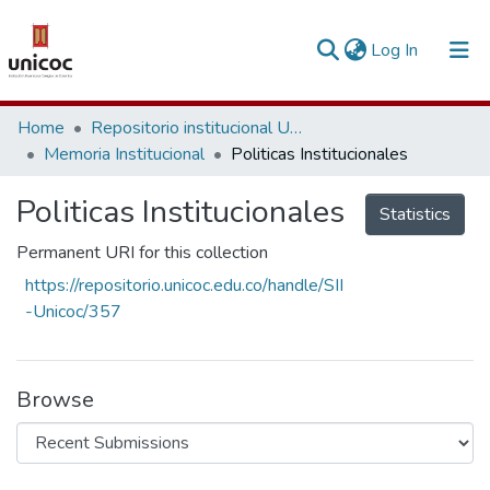
(current)
Log In
Communities & Collections
Home
Repositorio institucional Unicoc, RI-unicoc
Memoria Institucional
Politicas Institucionales
Research Outputs
Politicas Institucionales
Fundings & Projects
Statistics
Permanent URI for this collection
People
https://repositorio.unicoc.edu.co/handle/SII
Statistics
-Unicoc/357
Browse