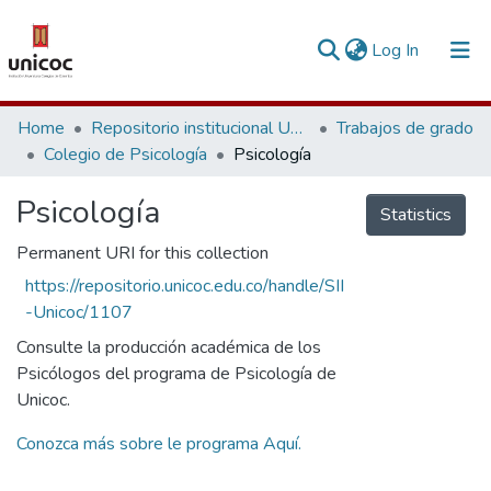
(current)
Log In
Communities & Collections
Home
Repositorio institucional Unicoc, RI-unicoc
Trabajos de grado
Colegio de Psicología
Psicología
Research Outputs
Psicología
Fundings & Projects
Statistics
Permanent URI for this collection
People
https://repositorio.unicoc.edu.co/handle/SII
Statistics
-Unicoc/1107
Consulte la producción académica de los
Psicólogos del programa de Psicología de
Unicoc.
Conozca más sobre le programa Aquí.