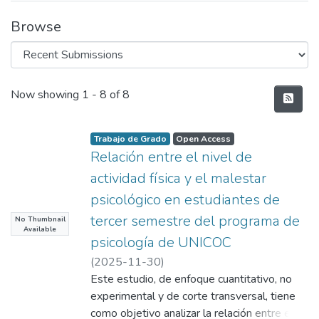
Browse
Recent Submissions
Now showing
1 - 8 of 8
Trabajo de Grado
Open Access
Relación entre el nivel de
actividad física y el malestar
psicológico en estudiantes de
tercer semestre del programa de
No Thumbnail
Available
psicología de UNICOC
(
2025-11-30
)
Játiva Enríquez, Oscar Alejandro
Este estudio, de enfoque cuantitativo, no
;
Clavijo Moreno, Sergio
experimental y de corte transversal, tiene
como objetivo analizar la relación entre el