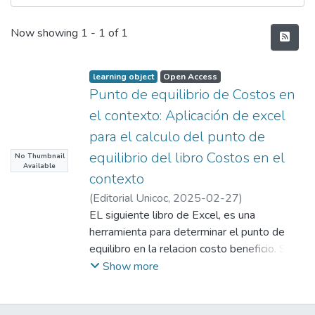
Recent Submissions
Now showing
1 - 1 of 1
learning object
Open Access
Punto de equilibrio de Costos en
el contexto: Aplicación de excel
para el calculo del punto de
equilibrio del libro Costos en el
No Thumbnail
Available
contexto
(
Editorial Unicoc
,
2025-02-27
)
Cortés Cortés, Jorge Alexander
EL siguiente libro de Excel, es una
herramienta para determinar el punto de
equilibro en la relacion costo beneficio. Se
encuentra constituido por un total de 7
Show more
hojas de excel que se se interrelacionan y
en las cuales se debe registrar datos de los