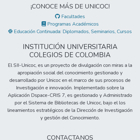
productos como nombre, cantidades, costo
¡CONOCE MÁS DE UNICOC!
fijo y variable, para que de manera
automática se calculen los puntos de
Facultades
equilibro aplicables. Esta herramienta esta
Programas Académicos
pensada para ser usada como complemento
Educación Continuada: Diplomados, Seminarios, Cursos
al libro: Cortés Cortés, Jorge Alexander
(2025) Costos en el contexto. Bogotá:
INSTITUCIÓN UNIVERSITARIA
Editorial Unicoc. 110 pp. ISBN: 978-958-
COLEGIOS DE COLOMBIA
57770-9-5.
El SII-Unicoc, es un proyecto de divulgación con miras a la
apropiación social del conocimiento gestionado y
desarrollado por Unicoc en el marco de sus procesos de
Investigación e innovación. Implementado sobre la
Aplicación Dspace-CRIS 7, es gestionado y Administrado
por el Sistema de Bibliotecas de Unicoc, bajo el los
lineamientos estratégicos de la Dirección de Investigación
y gestión del Conocimiento.
CONTACTANOS