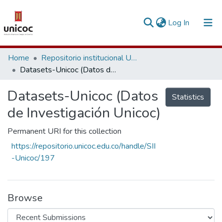
(current)
Log In
Communities & Collections
Home
Repositorio institucional Unicoc, RI-unicoc
Datasets-Unicoc (Datos de Investigación Unicoc)
Research Outputs
Datasets-Unicoc (Datos
Fundings & Projects
Statistics
de Investigación Unicoc)
People
Permanent URI for this collection
Statistics
https://repositorio.unicoc.edu.co/handle/SII
-Unicoc/197
Browse